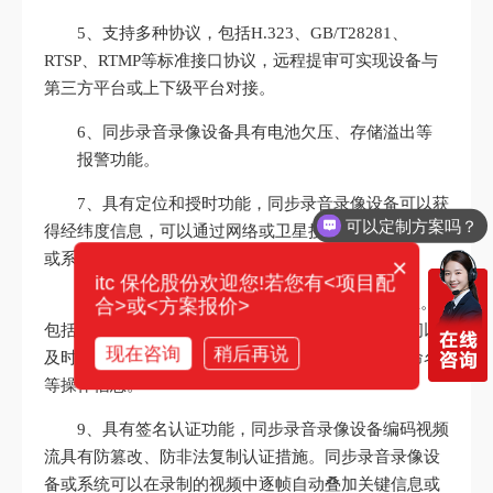
5、支持多种协议，包括H.323、GB/T28281、
RTSP、RTMP等标准接口协议，远程提审可实现设备与
第三方平台或上下级平台对接。
6、同步录音录像设备具有电池欠压、存储溢出等
报警功能。
7、具有定位和授时功能，同步录音录像设备可以获
可以定制方案吗？
得经纬度信息，可以通过网络或卫星授时系统校准设备
或系统时间信息。
×
itc 保伦股份欢迎您!若您有<项目配
8、同步录音录像设备具有详细的日志审计信息。
合>或<方案报价>
包括设备或系统的开关机时间、摄录起始和终止时间以
现在咨询
稍后再说
及时间校准、获得定位、拍照、调节参数、文件重命名
等操作信息。
9、具有签名认证功能，同步录音录像设备编码视频
流具有防篡改、防非法复制认证措施。同步录音录像设
备或系统可以在录制的视频中逐帧自动叠加关键信息或