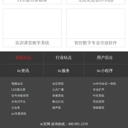
实训课堂教学系统
智控数字专业功放软件
系统站点
行业站点
用户后台
itc资讯
itc服务
itc小程序
视频会议
会议系统
itcHUB会议一体机
LED显示屏
公共广播
专业扩声
信号传输管理
录播系统
中控系统
分布式平台
舞台灯光
亮化照明
云会务
扬声器
智能建筑
pis车载系统
itc官网
咨询热线：400-991-2218