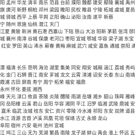
阳
孟州
华龙
清丰
南乐
范县
台前
濮阳
魏都
建安
鄢陵
襄城
禹州
旗
唐河
新野
桐柏
邓州
梁园
睢阳
民权
睢县
宁陵
柘城
虞城
夏邑
城
驿城
西平
上蔡
平舆
正阳
确山
泌阳
汝南
遂平
新蔡
宁
随州
恩施
仙桃
潜江
天门
江夏
黄陂
新洲
黄石港
西塞山
下陆
铁山
大冶
阳新
茅箭
张湾
郧
城
襄州
南漳
谷城
保康
老河口
枣阳
宜城
鄂城
华容
梁子湖
东宝
红安
罗田
英山
浠水
蕲春
黄梅
麻城
武穴
咸安
嘉鱼
通城
崇阳
潭
福清
长乐
思明
海沧
湖里
集美
同安
翔安
城厢
涵江
荔城
秀屿
化
金门
石狮
晋江
南安
芗城
龙文
云霄
漳浦
诏安
长泰
东山
南靖
霞浦
古田
屏南
寿宁
周宁
柘荣
福安
福鼎
永州
怀化
娄底
湘西
峰
天元
渌口
攸县
茶陵
炎陵
醴陵
雨湖
岳塘
湘乡
韶山
珠晖
雁峰
冈
岳阳楼
云溪
君山
岳阳
华容
湘阴
平江
汨罗
临湘
武陵
鼎城
安
嘉禾
临武
汝城
桂东
安仁
资兴
零陵
冷水滩
祁阳
东安
双牌
道县
水江
涟源
吉首
泸溪
凤凰
花垣
保靖
古丈
永顺
龙山
阜阳
宿州
六安
亳州
池州
宣城
江
鸠江
三山
无为
芜湖
繁昌
南陵
龙子湖
蚌山
禹会
淮上
怀远
五