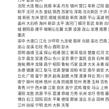
沈阳
大连
鞍山
抚顺
本溪
丹东
锦州
营口
阜新
辽阳
盘
和平
沈河
大东
皇姑
铁西
苏家屯
浑南
沈北新区
于洪
城
新抚
东洲
望花
顺城
抚顺县
新宾
清原
平山
溪湖
明
盖州
大石桥
海州
新邱
太平
清河门
细河
彰武
阜新
白
城
朝阳县
建平
喀喇沁左翼
北票
凌源
连山
龙港
南票
重庆
渝中
大渡口
江北
沙坪坝
九龙坡
南岸
北碚
渝北
巴南
巫山
巫溪
石柱
秀山
酉阳
彭水
昆明
曲靖
玉溪
保山
昭通
丽江
普洱
临沧
楚雄
红河
文
五华
盘龙
官渡
西山
东川
呈贡
晋宁
富民
宜良
石林
嵩
施甸
腾冲
龙陵
昌宁
昭阳
鲁甸
巧家
盐津
大关
永善
绥
永德
镇康
双江
耿马
沧源
楚雄
双柏
牟定
南华
姚安
大
丘北
广南
富宁
景洪
勐海
勐腊
大理
漾濞
祥云
宾川
弥
南宁
柳州
桂林
梧州
北海
防城港
钦州
贵港
玉林
百色
青秀
兴宁
西乡塘
江南
良庆
邕宁
武鸣
隆安
马山
上林
灌阳
龙胜
资源
平乐
荔浦
恭城
万秀
长洲
龙圩
苍梧
藤
博白
右江
田阳
田东
平果
德保
那坡
凌云
乐业
田林
西
江州
扶绥
宁明
龙州
大新
天等