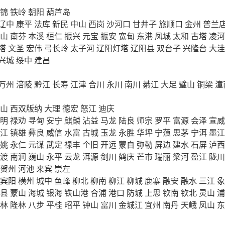
锦
铁岭
朝阳
葫芦岛
辽中
康平
法库
新民
中山
西岗
沙河口
甘井子
旅顺口
金州
普兰
山
南芬
本溪
桓仁
振兴
元宝
振安
宽甸
东港
凤城
太和
古塔
凌河
塔
文圣
宏伟
弓长岭
太子河
辽阳灯塔
辽阳县
双台子
兴隆台
大洼
兴城
绥中
建昌
万州
涪陵
黔江
长寿
江津
合川
永川
南川
綦江
大足
璧山
铜梁
潼
山
西双版纳
大理
德宏
怒江
迪庆
明
禄劝
寻甸
安宁
麒麟
沾益
马龙
陆良
师宗
罗平
富源
会泽
宣威
江
镇雄
彝良
威信
水富
古城
玉龙
永胜
华坪
宁蒗
思茅
宁洱
墨江
姚
永仁
元谋
武定
禄丰
个旧
开远
蒙自
弥勒
屏边
建水
石屏
泸西
渡
南涧
巍山
永平
云龙
洱源
剑川
鹤庆
芒市
瑞丽
梁河
盈江
陇川
贺州
河池
来宾
崇左
宾阳
横州
城中
鱼峰
柳北
柳南
柳江
柳城
鹿寨
融安
融水
三江
象
县
蒙山
海城
银海
铁山港
合浦
港口
防城
上思
钦南
钦北
灵山
浦
林
隆林
八步
平桂
昭平
钟山
富川
金城江
宜州
南丹
天峨
凤山
东