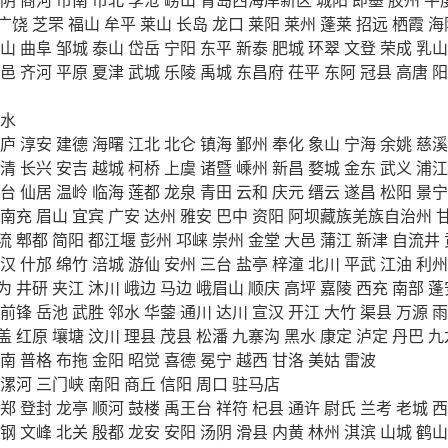
广饶
芝罘
福山
牟平
莱山
长岛
龙口
莱阳
莱州
蓬莱
招远
栖霞
海
山
曲阜
邹城
泰山
岱岳
宁阳
东平
新泰
肥城
环翠
文登
荣成
乳山
邑
齐河
平原
夏津
武城
乐陵
禹城
东昌府
茌平
东阿
冠县
高唐
阳
水
庐
淳安
建德
海曙
江北
北仑
镇海
鄞州
奉化
象山
宁海
余姚
慈溪
清
长兴
安吉
越城
柯桥
上虞
诸暨
嵊州
新昌
婺城
金东
武义
浦江
台
仙居
温岭
临海
莲都
龙泉
青田
云和
庆元
缙云
遂昌
松阳
景宁
南充
眉山
宜宾
广安
达州
雅安
巴中
资阳
阿坝藏族羌族自治州
流
郫都
简阳
都江堰
彭州
邛崃
崇州
金堂
大邑
蒲江
新津
自流井
汉
什邡
绵竹
涪城
游仙
安州
三台
盐亭
梓潼
北川
平武
江油
利州
为
井研
夹江
沐川
峨边
马边
峨眉山
顺庆
高坪
嘉陵
西充
南部
蓬
前锋
岳池
武胜
邻水
华蓥
通川
达川
宣汉
开江
大竹
渠县
万源
雨
盖
红原
壤塘
汶川
理县
茂县
松潘
九寨沟
黑水
康定
泸定
丹巴
九
南
普格
布拖
金阳
昭觉
喜德
冕宁
越西
甘洛
美姑
雷波
漯河
三门峡
南阳
商丘
信阳
周口
驻马店
郑
登封
龙亭
顺河
鼓楼
禹王台
祥符
杞县
通许
尉氏
兰考
老城
西
钢
文峰
北关
殷都
龙安
安阳
汤阴
滑县
内黄
林州
淇滨
山城
鹤山