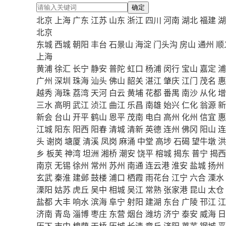
确定
北京
上海
广东
江苏
山东
浙江
四川
河南
湖北
福建
湖
北京
东城
西城
朝阳
丰台
石景山
海淀
门头沟
房山
通州
顺
上海
黄浦
徐汇
长宁
静安
普陀
虹口
杨浦
闵行
宝山
嘉定
浦
广州
深圳
珠海
汕头
佛山
韶关
湛江
肇庆
江门
茂名
惠
越秀
海珠
荔湾
天河
白云
黄埔
花都
番禺
南沙
从化
增
三水
高明
武江
浈江
曲江
乐昌
南雄
始兴
仁化
翁源
新
新会
台山
开平
鹤山
恩平
茂南
电白
高州
化州
信宜
惠
江城
阳东
阳西
阳春
清城
清新
英德
连州
佛冈
阳山
连
头
谢岗
塘厦
清溪
凤岗
麻涌
中堂
高埗
石碣
望牛墩
洪
乡
板芙
神湾
坦洲
湘桥
潮安
饶平
榕城
揭东
普宁
揭西
南京
无锡
徐州
常州
苏州
南通
连云港
淮安
盐城
扬州
玄武
秦淮
建邺
鼓楼
浦口
栖霞
雨花台
江宁
六合
溧水
溧阳
姑苏
虎丘
吴中
相城
吴江
常熟
张家港
昆山
太仓
盐都
大丰
响水
滨海
阜宁
射阳
建湖
东台
广陵
邗江
江
济南
青岛
淄博
枣庄
东营
烟台
潍坊
济宁
泰安
威海
日
历下
市中
槐荫
天桥
历城
长清
章丘
济阳
莱芜
钢城
平