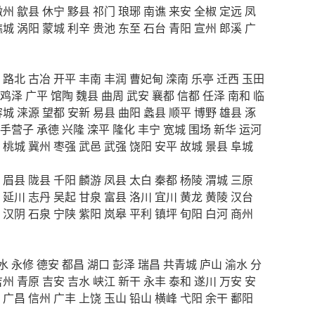
徽州
歙县
休宁
黟县
祁门
琅琊
南谯
来安
全椒
定远
凤
谯城
涡阳
蒙城
利辛
贵池
东至
石台
青阳
宣州
郎溪
广
路北
古冶
开平
丰南
丰润
曹妃甸
滦南
乐亭
迁西
玉田
鸡泽
广平
馆陶
魏县
曲周
武安
襄都
信都
任泽
南和
临
容城
涞源
望都
安新
易县
曲阳
蠡县
顺平
博野
雄县
涿
手营子
承德
兴隆
滦平
隆化
丰宁
宽城
围场
新华
运河
桃城
冀州
枣强
武邑
武强
饶阳
安平
故城
景县
阜城
眉县
陇县
千阳
麟游
凤县
太白
秦都
杨陵
渭城
三原
延川
志丹
吴起
甘泉
富县
洛川
宜川
黄龙
黄陵
汉台
汉阴
石泉
宁陕
紫阳
岚皋
平利
镇坪
旬阳
白河
商州
水
永修
德安
都昌
湖口
彭泽
瑞昌
共青城
庐山
渝水
分
吉州
青原
吉安
吉水
峡江
新干
永丰
泰和
遂川
万安
安
广昌
信州
广丰
上饶
玉山
铅山
横峰
弋阳
余干
鄱阳