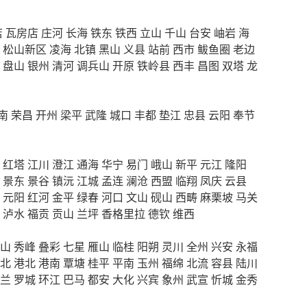
店
瓦房店
庄河
长海
铁东
铁西
立山
千山
台安
岫岩
海
松山新区
凌海
北镇
黑山
义县
站前
西市
鲅鱼圈
老边
盘山
银州
清河
调兵山
开原
铁岭县
西丰
昌图
双塔
龙
南
荣昌
开州
梁平
武隆
城口
丰都
垫江
忠县
云阳
奉节
红塔
江川
澄江
通海
华宁
易门
峨山
新平
元江
隆阳
景东
景谷
镇沅
江城
孟连
澜沧
西盟
临翔
凤庆
云县
元阳
红河
金平
绿春
河口
文山
砚山
西畴
麻栗坡
马关
泸水
福贡
贡山
兰坪
香格里拉
德钦
维西
山
秀峰
叠彩
七星
雁山
临桂
阳朔
灵川
全州
兴安
永福
北
港北
港南
覃塘
桂平
平南
玉州
福绵
北流
容县
陆川
兰
罗城
环江
巴马
都安
大化
兴宾
象州
武宣
忻城
金秀