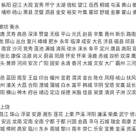
枞阳
迎江
大观
宜秀
怀宁
太湖
宿松
望江
岳西
桐城
屯溪
黄山
埇桥
砀山
萧县
灵璧
泗县
金安
裕安
叶集
霍邱
舒城
金寨
霍山
廊坊
衡水
唐
灵寿
高邑
深泽
赞皇
无极
平山
元氏
赵县
辛集
晋州
新乐
路南
龙
邯山
丛台
复兴
峰峰
肥乡
永年
临漳
成安
大名
涉县
磁县
邱县
南宫
沙河
竞秀
莲池
满城
清苑
徐水
涞水
阜平
定兴
唐县
高阳
张北
康保
沽源
尚义
蔚县
阳原
怀安
怀来
涿鹿
赤城
双桥
双滦
鹰
头
黄骅
河间
安次
广阳
固安
永清
香河
大城
文安
大厂
霸州
三河
邑
蓝田
周至
王益
印台
耀州
宜君
渭滨
金台
陈仓
凤翔
岐山
扶风
州
潼关
大荔
合阳
澄城
蒲城
白水
富平
韩城
华阴
宝塔
安塞
延长
阳
横山
神木
府谷
靖边
定边
绥德
米脂
佳县
吴堡
清涧
子洲
汉滨
上饶
昌江
珠山
浮梁
安源
湘东
莲花
上栗
芦溪
浔阳
濂溪
柴桑
武宁
修
安远
龙南
定南
全南
宁都
于都
兴国
会昌
寻乌
石城
瑞金
南康
城
樟树
高安
临川
东乡
南城
黎川
南丰
崇仁
乐安
宜黄
金溪
资溪