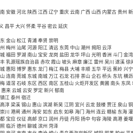
南
安徽
河北
陕西
江西
辽宁
重庆
云南
广西
山西
内蒙古
贵州
新
义
昌平
大兴
怀柔
平谷
密云
延庆
东
金山
松江
青浦
奉贤
崇明
州
梅州
汕尾
河源
阳江
清远
东莞
中山
潮州
揭阳
云浮
城
福田
罗湖
南山
宝安
龙岗
盐田
龙华
坪山
光明
香洲
斗门
金湾
丰
乳源瑶族自治县
赤坎
霞山
坡头
麻章
廉江
雷州
吴川
遂溪
徐
城
惠阳
博罗
惠东
龙门
梅江
梅县
大埔
丰顺
五华
平远
蕉岭
兴宁
山
连南
莞城
东城
南城
万江
石龙
石排
茶山
企石
桥头
东坑
横沥
梅
道滘
石岐
东区
西区
南区
五桂山
火炬开发区
黄圃
南头
东凤
惠来
云城
云安
罗定
新兴
郁南
镇江
泰州
宿迁
高淳
梁溪
锡山
惠山
滨湖
新吴
江阴
宜兴
云龙
鼓楼
贾汪
泉山
铜
崇川
港闸
通州
海安
如东
启东
如皋
海门
海州
连云
赣榆
东海
灌
都
宝应
仪征
高邮
京口
润州
丹徒
丹阳
扬中
句容
海陵
高港
姜堰
照
临沂
德州
聊城
滨州
菏泽
阴
商河
市南
市北
李沧
崂山
青岛西海岸新区
城阳
即墨
胶州
平