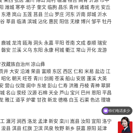
阳
潍城
寒亭
坊子
奎文
临朐
昌乐
青州
诸城
寿光
安丘
东港
岚山
五莲
莒县
兰山
罗庄
河东
沂南
郯城
沂水
谷
莘县
临清
滨城
沾化
惠民
阳信
无棣
博兴
邹平
牡丹
鹿城
龙湾
瓯海
洞头
永嘉
平阳
苍南
文成
泰顺
瑞安
磐安
兰溪
义乌
东阳
永康
柯城
衢江
常山
开化
龙游
甘孜藏族自治州
凉山彝
贡井
大安
沿滩
荣县
富顺
东区
西区
仁和
米易
盐边
江
昭化
朝天
旺苍
青川
剑阁
苍溪
船山
安居
蓬溪
大英
安
营山
仪陇
阆中
东坡
彭山
仁寿
洪雅
丹棱
青神
翠屏
城
名山
荥经
汉源
石棉
天全
芦山
宝兴
巴州
恩阳
平昌
龙
雅江
道孚
炉霍
甘孜
新龙
德格
白玉
石渠
色达
理塘
你们电话多少
工
瀍河
涧西
洛龙
孟津
新安
栾川
嵩县
汝阳
宜阳
洛宁
浚县
淇县
红旗
卫滨
凤泉
牧野
新乡
获嘉
原阳
延津