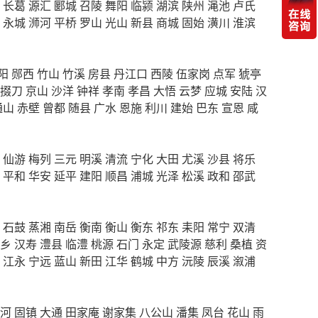
长葛
源汇
郾城
召陵
舞阳
临颍
湖滨
陕州
渑池
卢氏
永城
浉河
平桥
罗山
光山
新县
商城
固始
潢川
淮滨
阳
郧西
竹山
竹溪
房县
丹江口
西陵
伍家岗
点军
猇亭
掇刀
京山
沙洋
钟祥
孝南
孝昌
大悟
云梦
应城
安陆
汉
通山
赤壁
曾都
随县
广水
恩施
利川
建始
巴东
宣恩
咸
仙游
梅列
三元
明溪
清流
宁化
大田
尤溪
沙县
将乐
平和
华安
延平
建阳
顺昌
浦城
光泽
松溪
政和
邵武
石鼓
蒸湘
南岳
衡南
衡山
衡东
祁东
耒阳
常宁
双清
乡
汉寿
澧县
临澧
桃源
石门
永定
武陵源
慈利
桑植
资
江永
宁远
蓝山
新田
江华
鹤城
中方
沅陵
辰溪
溆浦
河
固镇
大通
田家庵
谢家集
八公山
潘集
凤台
花山
雨