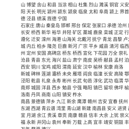
山
博望
含山
和县
当涂
相山
杜集
烈山
濉溪
铜官
义安
阳
天长
明光
颍州
颍东
颍泉
临泉
太和
阜南
颍上
界首
德
泾县
绩溪
旌德
宁国
石家庄
唐山
秦皇岛
邯郸
邢台
保定
张家口
承德
沧州
长安
桥西
新华
裕华
井陉
矿区
藁城
鹿泉
栾城
正定
行
遵化
迁安
滦州
海港
山海关
北戴河
抚宁
青龙
昌黎
卢
城
内丘
柏乡
隆尧
巨鹿
新河
广宗
平乡
威县
清河
临西
州
定州
安国
高碑店
桥东
桥西
宣化
下花园
万全
崇礼
沧县
青县
东光
海兴
盐山
肃宁
南皮
吴桥
献县
孟村
泊
西安
铜川
宝鸡
咸阳
渭南
延安
汉中
榆林
安康
商洛
新城
碑林
莲湖
灞桥
未央
雁塔
阎良
临潼
长安
高陵
鄠
泾阳
乾县
礼泉
永寿
彬州
长武
旬邑
淳化
武功
临渭
华
南郑
城固
洋县
西乡
勉县
宁强
略阳
镇巴
留坝
佛坪
榆
洛南
丹凤
商南
山阳
镇安
柞水
南昌
景德镇
萍乡
九江
新余
鹰潭
赣州
吉安
宜春
抚州
东湖
西湖
青云谱
湾里
青山湖
新建
南昌县
安义
进贤
宜
月湖
余江
贵溪
章贡
南康
赣县
信丰
大余
上犹
崇义
福
永新
井冈山
袁州
奉新
万载
上高
宜丰
靖安
铜鼓
丰
万年
婺源
德兴