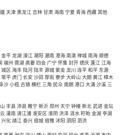
疆
天津
黑龙江
吉林
甘肃
海南
宁夏
青海
西藏
其他
金平
龙湖
濠江
潮阳
潮南
澄海
南澳
禅城
南海
顺德
闻
端州
鼎湖
高要
四会
广宁
怀集
封开
德庆
蓬江
江海
城区
海丰
陆河
陆丰
源城
紫金
龙川
连平
和平
东源
常平
虎门
长安
沙田
厚街
寮步
大岭山
大朗
黄江
樟木
阜沙
小榄
古镇
横栏
三角
民众
南朗
港口
大涌
沙溪
三
山
丰县
沛县
睢宁
新沂
邳州
天宁
钟楼
新北
武进
金坛
云
灌南
清江浦
淮安区
淮阴
洪泽
涟水
盱眙
金湖
亭湖
兴化
靖江
泰兴
宿城
宿豫
沭阳
泗阳
泗洪
度
莱西
张店
淄川
博山
周村
临淄
桓台
高青
沂源
市中