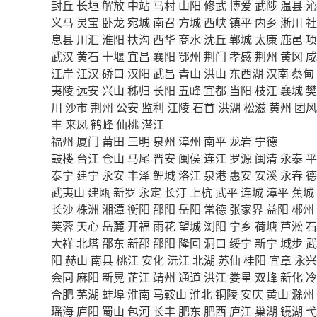
封丘
长垣
解放
中站
马村
山阳
修武
博爱
武陟
温县
沁
义马
灵宝
卧龙
宛城
南召
方城
西峡
镇平
内乡
淅川
社
息县
川汇
淮阳
扶沟
西华
商水
沈丘
郸城
太康
鹿邑
项
武汉
黄石
十堰
宜昌
襄阳
鄂州
荆门
孝感
荆州
黄冈
咸
江岸
江汉
硚口
汉阳
武昌
青山
洪山
东西湖
汉南
蔡甸
夷陵
远安
兴山
秭归
长阳
五峰
宜都
当阳
枝江
襄城
樊
川
沙市
荆州
公安
监利
江陵
石首
洪湖
松滋
黄州
团风
丰
来凤
鹤峰
仙桃
潜江
福州
厦门
莆田
三明
泉州
漳州
南平
龙岩
宁德
鼓楼
台江
仓山
马尾
晋安
闽侯
连江
罗源
闽清
永泰
平
泰宁
建宁
永安
丰泽
鲤城
洛江
泉港
惠安
安溪
永春
德
武夷山
建瓯
新罗
永定
长汀
上杭
武平
连城
漳平
蕉城
长沙
株洲
湘潭
衡阳
邵阳
岳阳
常德
张家界
益阳
郴州
芙蓉
天心
岳麓
开福
雨花
望城
浏阳
宁乡
荷塘
芦淞
石
大祥
北塔
邵东
新邵
邵阳
隆回
洞口
绥宁
新宁
城步
武
阳
赫山
南县
桃江
安化
沅江
北湖
苏仙
桂阳
宜章
永兴
会同
麻阳
新晃
芷江
靖州
通道
洪江
娄星
双峰
新化
冷
合肥
芜湖
蚌埠
淮南
马鞍山
淮北
铜陵
安庆
黄山
滁州
瑶海
庐阳
蜀山
包河
长丰
肥东
肥西
庐江
巢湖
镜湖
弋