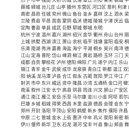
薛城
峄城
台儿庄
山亭
滕州
东营区
河口区
垦利
利津
高密
昌邑
任城
兖州
微山
鱼台
金乡
嘉祥
汶上
泗水
梁
兰陵
费县
平邑
莒南
蒙阴
临沭
德城
陵城
宁津
庆云
临
定陶
曹县
单县
成武
巨野
郓城
鄄城
东明
杭州
宁波
温州
嘉兴
湖州
绍兴
金华
衢州
舟山
台州
丽
上城
拱墅
西湖
滨江
萧山
余杭
临平
钱塘
富阳
临安
桐
乐清
南湖
秀洲
嘉善
海盐
海宁
平湖
桐乡
吴兴
南浔
德
江山
定海
普陀
岱山
嵊泗
椒江
黄岩
路桥
玉环
三门
天
成都
自贡
攀枝花
泸州
德阳
绵阳
广元
遂宁
内江
乐山
锦江
青羊
金牛
武侯
成华
龙泉驿
青白江
新都
温江
双
阳
纳溪
龙马潭
泸县
合江
叙永
古蔺
旌阳
罗江
中江
广
射洪
市中
东兴
威远
资中
隆昌
沙湾
五通桥
金口河
犍
南溪
叙州
江安
长宁
高县
珙县
筠连
兴文
屏山
广安区
通江
南江
雁江
安岳
乐至
马尔康
金川
小金
阿坝
若尔
巴塘
乡城
稻城
得荣
西昌
木里
盐源
德昌
会理
会东
宁
郑州
开封
洛阳
平顶山
安阳
鹤壁
新乡
焦作
濮阳
许昌
中原
二七
管城
金水
上街
惠济
中牟
巩义
荥阳
新密
新
伊川
偃师
新华
卫东
石龙
湛河
宝丰
叶县
鲁山
郏县
舞