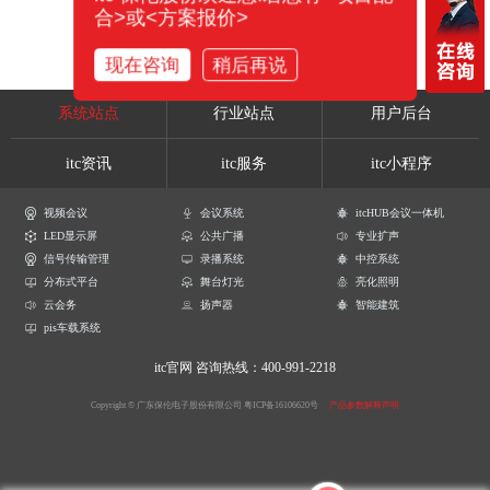
合>或<方案报价>
现在咨询
稍后再说
系统站点
行业站点
用户后台
itc资讯
itc服务
itc小程序
视频会议
会议系统
itcHUB会议一体机
LED显示屏
公共广播
专业扩声
信号传输管理
录播系统
中控系统
分布式平台
舞台灯光
亮化照明
云会务
扬声器
智能建筑
pis车载系统
itc官网
咨询热线：400-991-2218
Copyright © 广东保伦电子股份有限公司
粤ICP备16106620号
产品参数解释声明