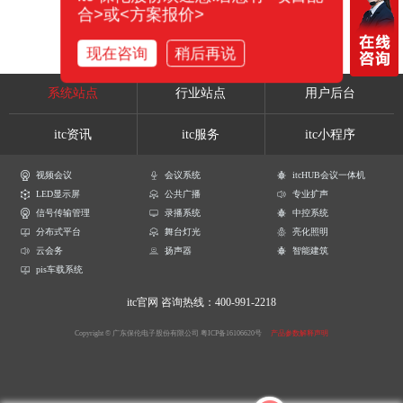
合>或<方案报价>
现在咨询
稍后再说
系统站点
行业站点
用户后台
itc资讯
itc服务
itc小程序
视频会议
会议系统
itcHUB会议一体机
LED显示屏
公共广播
专业扩声
信号传输管理
录播系统
中控系统
分布式平台
舞台灯光
亮化照明
云会务
扬声器
智能建筑
pis车载系统
itc官网
咨询热线：400-991-2218
Copyright © 广东保伦电子股份有限公司
粤ICP备16106620号
产品参数解释声明