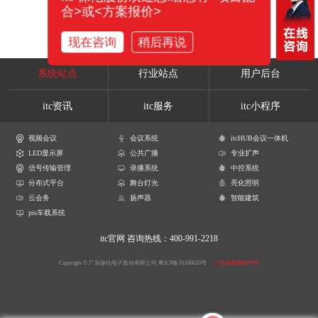
合>或<方案报价>
现在咨询
稍后再说
系统站点
行业站点
用户后台
itc资讯
itc服务
itc小程序
视频会议
会议系统
itcHUB会议一体机
LED显示屏
公共广播
专业扩声
信号传输管理
录播系统
中控系统
分布式平台
舞台灯光
亮化照明
云会务
扬声器
智能建筑
pis车载系统
itc官网
咨询热线：400-991-2218
Copyright © 广东保伦电子股份有限公司
粤ICP备16106620号
产品参数解释声明