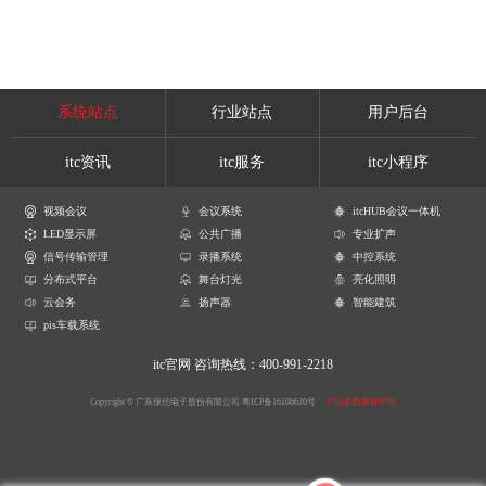
系统站点
行业站点
用户后台
itc资讯
itc服务
itc小程序
视频会议
会议系统
itcHUB会议一体机
LED显示屏
公共广播
专业扩声
信号传输管理
录播系统
中控系统
分布式平台
舞台灯光
亮化照明
云会务
扬声器
智能建筑
pis车载系统
itc官网
咨询热线：400-991-2218
Copyright © 广东保伦电子股份有限公司
粤ICP备16106620号
产品参数解释声明