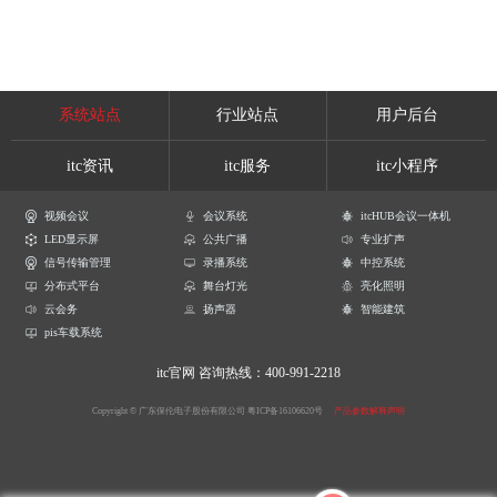
系统站点
行业站点
用户后台
itc资讯
itc服务
itc小程序
视频会议
会议系统
itcHUB会议一体机
LED显示屏
公共广播
专业扩声
信号传输管理
录播系统
中控系统
分布式平台
舞台灯光
亮化照明
云会务
扬声器
智能建筑
pis车载系统
itc官网
咨询热线：400-991-2218
Copyright © 广东保伦电子股份有限公司
粤ICP备16106620号
产品参数解释声明