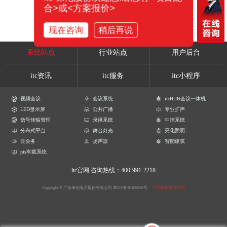
合>或<方案报价>
现在咨询
稍后再说
系统站点
行业站点
用户后台
itc资讯
itc服务
itc小程序
视频会议
会议系统
itcHUB会议一体机
LED显示屏
公共广播
专业扩声
信号传输管理
录播系统
中控系统
分布式平台
舞台灯光
亮化照明
云会务
扬声器
智能建筑
pis车载系统
itc官网
咨询热线：400-991-2218
Copyright © 广东保伦电子股份有限公司
粤ICP备16106620号
产品参数解释声明