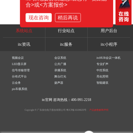
合>或<方案报价>
现在咨询
稍后再说
系统站点
行业站点
用户后台
itc资讯
itc服务
itc小程序
视频会议
会议系统
itcHUB会议一体机
LED显示屏
公共广播
专业扩声
信号传输管理
录播系统
中控系统
分布式平台
舞台灯光
亮化照明
云会务
扬声器
智能建筑
pis车载系统
itc官网
咨询热线：400-991-2218
Copyright © 广东保伦电子股份有限公司
粤ICP备16106620号
产品参数解释声明