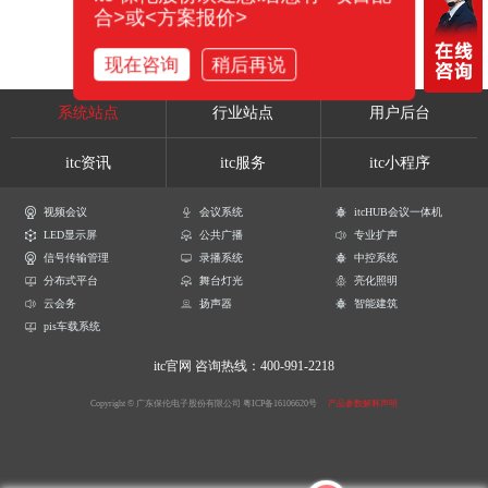
合>或<方案报价>
现在咨询
稍后再说
系统站点
行业站点
用户后台
itc资讯
itc服务
itc小程序
视频会议
会议系统
itcHUB会议一体机
LED显示屏
公共广播
专业扩声
信号传输管理
录播系统
中控系统
分布式平台
舞台灯光
亮化照明
云会务
扬声器
智能建筑
pis车载系统
itc官网
咨询热线：400-991-2218
Copyright © 广东保伦电子股份有限公司
粤ICP备16106620号
产品参数解释声明