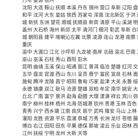
沈阳
大连
鞍山
抚顺
本溪
丹东
锦州
营口
阜新
辽阳
盘
和平
沈河
大东
皇姑
铁西
苏家屯
浑南
沈北新区
于洪
城
新抚
东洲
望花
顺城
抚顺县
新宾
清原
平山
溪湖
明
盖州
大石桥
海州
新邱
太平
清河门
细河
彰武
阜新
白
城
朝阳县
建平
喀喇沁左翼
北票
凌源
连山
龙港
南票
重庆
渝中
大渡口
江北
沙坪坝
九龙坡
南岸
北碚
渝北
巴南
巫山
巫溪
石柱
秀山
酉阳
彭水
昆明
曲靖
玉溪
保山
昭通
丽江
普洱
临沧
楚雄
红河
文
五华
盘龙
官渡
西山
东川
呈贡
晋宁
富民
宜良
石林
嵩
施甸
腾冲
龙陵
昌宁
昭阳
鲁甸
巧家
盐津
大关
永善
绥
永德
镇康
双江
耿马
沧源
楚雄
双柏
牟定
南华
姚安
大
丘北
广南
富宁
景洪
勐海
勐腊
大理
漾濞
祥云
宾川
弥
南宁
柳州
桂林
梧州
北海
防城港
钦州
贵港
玉林
百色
青秀
兴宁
西乡塘
江南
良庆
邕宁
武鸣
隆安
马山
上林
灌阳
龙胜
资源
平乐
荔浦
恭城
万秀
长洲
龙圩
苍梧
藤
博白
右江
田阳
田东
平果
德保
那坡
凌云
乐业
田林
西
江州
扶绥
宁明
龙州
大新
天等