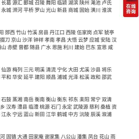
长葛
源汇
郾城
召陵
舞阳
临颍
湖滨
陕州
渑池
卢氏
永城
浉河
平桥
罗山
光山
新县
商城
固始
潢川
淮滨
阳
郧西
竹山
竹溪
房县
丹江口
西陵
伍家岗
点军
猇亭
掇刀
京山
沙洋
钟祥
孝南
孝昌
大悟
云梦
应城
安陆
汉
通山
赤壁
曾都
随县
广水
恩施
利川
建始
巴东
宣恩
咸
仙游
梅列
三元
明溪
清流
宁化
大田
尤溪
沙县
将乐
平和
华安
延平
建阳
顺昌
浦城
光泽
松溪
政和
邵武
石鼓
蒸湘
南岳
衡南
衡山
衡东
祁东
耒阳
常宁
双清
乡
汉寿
澧县
临澧
桃源
石门
永定
武陵源
慈利
桑植
资
江永
宁远
蓝山
新田
江华
鹤城
中方
沅陵
辰溪
溆浦
河
固镇
大通
田家庵
谢家集
八公山
潘集
凤台
花山
雨