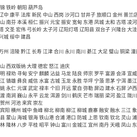
锦
铁岭
朝阳
葫芦岛
辽中
康平
法库
新民
中山
西岗
沙河口
甘井子
旅顺口
金州
普兰
山
南芬
本溪
桓仁
振兴
元宝
振安
宽甸
东港
凤城
太和
古塔
凌河
塔
文圣
宏伟
弓长岭
太子河
辽阳灯塔
辽阳县
双台子
兴隆台
大洼
兴城
绥中
建昌
万州
涪陵
黔江
长寿
江津
合川
永川
南川
綦江
大足
璧山
铜梁
潼
山
西双版纳
大理
德宏
怒江
迪庆
明
禄劝
寻甸
安宁
麒麟
沾益
马龙
陆良
师宗
罗平
富源
会泽
宣威
江
镇雄
彝良
威信
水富
古城
玉龙
永胜
华坪
宁蒗
思茅
宁洱
墨江
姚
永仁
元谋
武定
禄丰
个旧
开远
蒙自
弥勒
屏边
建水
石屏
泸西
渡
南涧
巍山
永平
云龙
洱源
剑川
鹤庆
芒市
瑞丽
梁河
盈江
陇川
贺州
河池
来宾
崇左
宾阳
横州
城中
鱼峰
柳北
柳南
柳江
柳城
鹿寨
融安
融水
三江
象
县
蒙山
海城
银海
铁山港
合浦
港口
防城
上思
钦南
钦北
灵山
浦
林
隆林
八步
平桂
昭平
钟山
富川
金城江
宜州
南丹
天峨
凤山
东