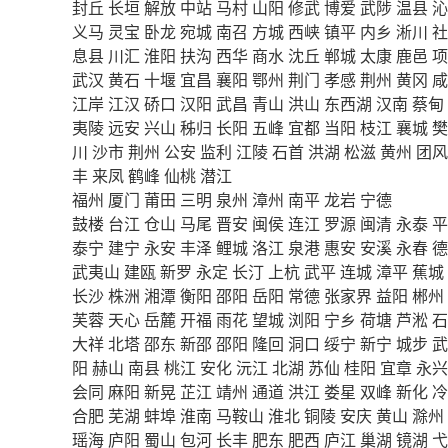
封丘
长垣
解放
中站
马村
山阳
修武
博爱
武陟
温县
沁
义马
灵宝
卧龙
宛城
南召
方城
西峡
镇平
内乡
淅川
社
息县
川汇
淮阳
扶沟
西华
商水
沈丘
郸城
太康
鹿邑
项
武汉
黄石
十堰
宜昌
襄阳
鄂州
荆门
孝感
荆州
黄冈
咸
江岸
江汉
硚口
汉阳
武昌
青山
洪山
东西湖
汉南
蔡甸
夷陵
远安
兴山
秭归
长阳
五峰
宜都
当阳
枝江
襄城
樊
川
沙市
荆州
公安
监利
江陵
石首
洪湖
松滋
黄州
团风
丰
来凤
鹤峰
仙桃
潜江
福州
厦门
莆田
三明
泉州
漳州
南平
龙岩
宁德
鼓楼
台江
仓山
马尾
晋安
闽侯
连江
罗源
闽清
永泰
平
泰宁
建宁
永安
丰泽
鲤城
洛江
泉港
惠安
安溪
永春
德
武夷山
建瓯
新罗
永定
长汀
上杭
武平
连城
漳平
蕉城
长沙
株洲
湘潭
衡阳
邵阳
岳阳
常德
张家界
益阳
郴州
芙蓉
天心
岳麓
开福
雨花
望城
浏阳
宁乡
荷塘
芦淞
石
大祥
北塔
邵东
新邵
邵阳
隆回
洞口
绥宁
新宁
城步
武
阳
赫山
南县
桃江
安化
沅江
北湖
苏仙
桂阳
宜章
永兴
会同
麻阳
新晃
芷江
靖州
通道
洪江
娄星
双峰
新化
冷
合肥
芜湖
蚌埠
淮南
马鞍山
淮北
铜陵
安庆
黄山
滁州
瑶海
庐阳
蜀山
包河
长丰
肥东
肥西
庐江
巢湖
镜湖
弋