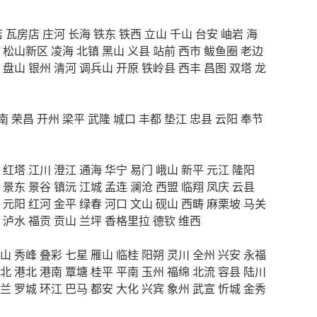
店
瓦房店
庄河
长海
铁东
铁西
立山
千山
台安
岫岩
海
松山新区
凌海
北镇
黑山
义县
站前
西市
鲅鱼圈
老边
盘山
银州
清河
调兵山
开原
铁岭县
西丰
昌图
双塔
龙
南
荣昌
开州
梁平
武隆
城口
丰都
垫江
忠县
云阳
奉节
红塔
江川
澄江
通海
华宁
易门
峨山
新平
元江
隆阳
景东
景谷
镇沅
江城
孟连
澜沧
西盟
临翔
凤庆
云县
元阳
红河
金平
绿春
河口
文山
砚山
西畴
麻栗坡
马关
泸水
福贡
贡山
兰坪
香格里拉
德钦
维西
山
秀峰
叠彩
七星
雁山
临桂
阳朔
灵川
全州
兴安
永福
北
港北
港南
覃塘
桂平
平南
玉州
福绵
北流
容县
陆川
兰
罗城
环江
巴马
都安
大化
兴宾
象州
武宣
忻城
金秀