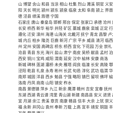
山
博望
含山
和县
当涂
相山
杜集
烈山
濉溪
铜官
义安
阳
天长
明光
颍州
颍东
颍泉
临泉
太和
阜南
颍上
界首
德
泾县
绩溪
旌德
宁国
石家庄
唐山
秦皇岛
邯郸
邢台
保定
张家口
承德
沧州
长安
桥西
新华
裕华
井陉
矿区
藁城
鹿泉
栾城
正定
行
遵化
迁安
滦州
海港
山海关
北戴河
抚宁
青龙
昌黎
卢
城
内丘
柏乡
隆尧
巨鹿
新河
广宗
平乡
威县
清河
临西
州
定州
安国
高碑店
桥东
桥西
宣化
下花园
万全
崇礼
沧县
青县
东光
海兴
盐山
肃宁
南皮
吴桥
献县
孟村
泊
西安
铜川
宝鸡
咸阳
渭南
延安
汉中
榆林
安康
商洛
新城
碑林
莲湖
灞桥
未央
雁塔
阎良
临潼
长安
高陵
鄠
泾阳
乾县
礼泉
永寿
彬州
长武
旬邑
淳化
武功
临渭
华
南郑
城固
洋县
西乡
勉县
宁强
略阳
镇巴
留坝
佛坪
榆
洛南
丹凤
商南
山阳
镇安
柞水
南昌
景德镇
萍乡
九江
新余
鹰潭
赣州
吉安
宜春
抚州
东湖
西湖
青云谱
湾里
青山湖
新建
南昌县
安义
进贤
宜
月湖
余江
贵溪
章贡
南康
赣县
信丰
大余
上犹
崇义
福
永新
井冈山
袁州
奉新
万载
上高
宜丰
靖安
铜鼓
丰
万年
婺源
德兴