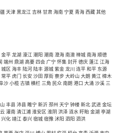
疆
天津
黑龙江
吉林
甘肃
海南
宁夏
青海
西藏
其他
金平
龙湖
濠江
潮阳
潮南
澄海
南澳
禅城
南海
顺德
闻
端州
鼎湖
高要
四会
广宁
怀集
封开
德庆
蓬江
江海
城区
海丰
陆河
陆丰
源城
紫金
龙川
连平
和平
东源
常平
虎门
长安
沙田
厚街
寮步
大岭山
大朗
黄江
樟木
阜沙
小榄
古镇
横栏
三角
民众
南朗
港口
大涌
沙溪
三
山
丰县
沛县
睢宁
新沂
邳州
天宁
钟楼
新北
武进
金坛
云
灌南
清江浦
淮安区
淮阴
洪泽
涟水
盱眙
金湖
亭湖
兴化
靖江
泰兴
宿城
宿豫
沭阳
泗阳
泗洪
度
莱西
张店
淄川
博山
周村
临淄
桓台
高青
沂源
市中