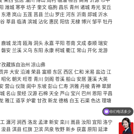
阳
潍城
寒亭
坊子
奎文
临朐
昌乐
青州
诸城
寿光
安丘
东港
岚山
五莲
莒县
兰山
罗庄
河东
沂南
郯城
沂水
谷
莘县
临清
滨城
沾化
惠民
阳信
无棣
博兴
邹平
牡丹
鹿城
龙湾
瓯海
洞头
永嘉
平阳
苍南
文成
泰顺
瑞安
磐安
兰溪
义乌
东阳
永康
柯城
衢江
常山
开化
龙游
甘孜藏族自治州
凉山彝
贡井
大安
沿滩
荣县
富顺
东区
西区
仁和
米易
盐边
江
昭化
朝天
旺苍
青川
剑阁
苍溪
船山
安居
蓬溪
大英
安
营山
仪陇
阆中
东坡
彭山
仁寿
洪雅
丹棱
青神
翠屏
城
名山
荥经
汉源
石棉
天全
芦山
宝兴
巴州
恩阳
平昌
龙
雅江
道孚
炉霍
甘孜
新龙
德格
白玉
石渠
色达
理塘
你们电话多少
工
瀍河
涧西
洛龙
孟津
新安
栾川
嵩县
汝阳
宜阳
洛宁
浚县
淇县
红旗
卫滨
凤泉
牧野
新乡
获嘉
原阳
延津