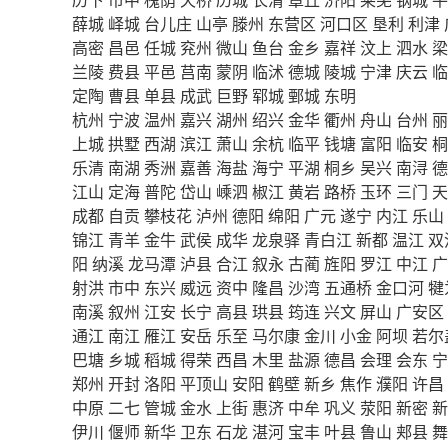
薛城
峄城
台儿庄
山亭
滕州
东营区
河口区
垦利
利津
高密
昌邑
任城
兖州
微山
鱼台
金乡
嘉祥
汶上
泗水
梁
兰陵
费县
平邑
莒南
蒙阴
临沭
德城
陵城
宁津
庆云
临
定陶
曹县
单县
成武
巨野
郓城
鄄城
东明
杭州
宁波
温州
嘉兴
湖州
绍兴
金华
衢州
舟山
台州
丽
上城
拱墅
西湖
滨江
萧山
余杭
临平
钱塘
富阳
临安
桐
乐清
南湖
秀洲
嘉善
海盐
海宁
平湖
桐乡
吴兴
南浔
德
江山
定海
普陀
岱山
嵊泗
椒江
黄岩
路桥
玉环
三门
天
成都
自贡
攀枝花
泸州
德阳
绵阳
广元
遂宁
内江
乐山
锦江
青羊
金牛
武侯
成华
龙泉驿
青白江
新都
温江
双
阳
纳溪
龙马潭
泸县
合江
叙永
古蔺
旌阳
罗江
中江
广
射洪
市中
东兴
威远
资中
隆昌
沙湾
五通桥
金口河
犍
南溪
叙州
江安
长宁
高县
珙县
筠连
兴文
屏山
广安区
通江
南江
雁江
安岳
乐至
马尔康
金川
小金
阿坝
若尔
巴塘
乡城
稻城
得荣
西昌
木里
盐源
德昌
会理
会东
宁
郑州
开封
洛阳
平顶山
安阳
鹤壁
新乡
焦作
濮阳
许昌
中原
二七
管城
金水
上街
惠济
中牟
巩义
荥阳
新密
新
伊川
偃师
新华
卫东
石龙
湛河
宝丰
叶县
鲁山
郏县
舞