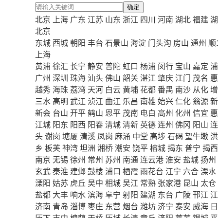
确定
北京
上海
广东
江苏
山东
浙江
四川
河南
湖北
福建
湖
北京
东城
西城
朝阳
丰台
石景山
海淀
门头沟
房山
通州
顺
上海
黄浦
徐汇
长宁
静安
普陀
虹口
杨浦
闵行
宝山
嘉定
浦
广州
深圳
珠海
汕头
佛山
韶关
湛江
肇庆
江门
茂名
惠
越秀
海珠
荔湾
天河
白云
黄埔
花都
番禺
南沙
从化
增
三水
高明
武江
浈江
曲江
乐昌
南雄
始兴
仁化
翁源
新
新会
台山
开平
鹤山
恩平
茂南
电白
高州
化州
信宜
惠
江城
阳东
阳西
阳春
清城
清新
英德
连州
佛冈
阳山
连
头
谢岗
塘厦
清溪
凤岗
麻涌
中堂
高埗
石碣
望牛墩
洪
乡
板芙
神湾
坦洲
湘桥
潮安
饶平
榕城
揭东
普宁
揭西
南京
无锡
徐州
常州
苏州
南通
连云港
淮安
盐城
扬州
玄武
秦淮
建邺
鼓楼
浦口
栖霞
雨花台
江宁
六合
溧水
溧阳
姑苏
虎丘
吴中
相城
吴江
常熟
张家港
昆山
太仓
盐都
大丰
响水
滨海
阜宁
射阳
建湖
东台
广陵
邗江
江
济南
青岛
淄博
枣庄
东营
烟台
潍坊
济宁
泰安
威海
日
历下
市中
槐荫
天桥
历城
长清
章丘
济阳
莱芜
钢城
平