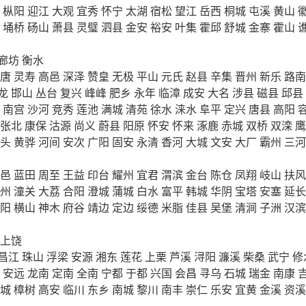
枞阳
迎江
大观
宜秀
怀宁
太湖
宿松
望江
岳西
桐城
屯溪
黄山
埇桥
砀山
萧县
灵璧
泗县
金安
裕安
叶集
霍邱
舒城
金寨
霍山
廊坊
衡水
唐
灵寿
高邑
深泽
赞皇
无极
平山
元氏
赵县
辛集
晋州
新乐
路南
龙
邯山
丛台
复兴
峰峰
肥乡
永年
临漳
成安
大名
涉县
磁县
邱县
南宫
沙河
竞秀
莲池
满城
清苑
徐水
涞水
阜平
定兴
唐县
高阳
张北
康保
沽源
尚义
蔚县
阳原
怀安
怀来
涿鹿
赤城
双桥
双滦
鹰
头
黄骅
河间
安次
广阳
固安
永清
香河
大城
文安
大厂
霸州
三河
邑
蓝田
周至
王益
印台
耀州
宜君
渭滨
金台
陈仓
凤翔
岐山
扶风
州
潼关
大荔
合阳
澄城
蒲城
白水
富平
韩城
华阴
宝塔
安塞
延长
阳
横山
神木
府谷
靖边
定边
绥德
米脂
佳县
吴堡
清涧
子洲
汉滨
上饶
昌江
珠山
浮梁
安源
湘东
莲花
上栗
芦溪
浔阳
濂溪
柴桑
武宁
修
安远
龙南
定南
全南
宁都
于都
兴国
会昌
寻乌
石城
瑞金
南康
城
樟树
高安
临川
东乡
南城
黎川
南丰
崇仁
乐安
宜黄
金溪
资溪