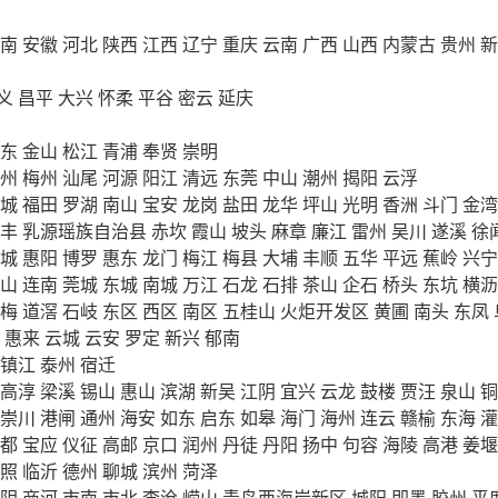
南
安徽
河北
陕西
江西
辽宁
重庆
云南
广西
山西
内蒙古
贵州
新
义
昌平
大兴
怀柔
平谷
密云
延庆
东
金山
松江
青浦
奉贤
崇明
州
梅州
汕尾
河源
阳江
清远
东莞
中山
潮州
揭阳
云浮
城
福田
罗湖
南山
宝安
龙岗
盐田
龙华
坪山
光明
香洲
斗门
金湾
丰
乳源瑶族自治县
赤坎
霞山
坡头
麻章
廉江
雷州
吴川
遂溪
徐
城
惠阳
博罗
惠东
龙门
梅江
梅县
大埔
丰顺
五华
平远
蕉岭
兴宁
山
连南
莞城
东城
南城
万江
石龙
石排
茶山
企石
桥头
东坑
横沥
梅
道滘
石岐
东区
西区
南区
五桂山
火炬开发区
黄圃
南头
东凤
惠来
云城
云安
罗定
新兴
郁南
镇江
泰州
宿迁
高淳
梁溪
锡山
惠山
滨湖
新吴
江阴
宜兴
云龙
鼓楼
贾汪
泉山
铜
崇川
港闸
通州
海安
如东
启东
如皋
海门
海州
连云
赣榆
东海
灌
都
宝应
仪征
高邮
京口
润州
丹徒
丹阳
扬中
句容
海陵
高港
姜堰
照
临沂
德州
聊城
滨州
菏泽
阴
商河
市南
市北
李沧
崂山
青岛西海岸新区
城阳
即墨
胶州
平