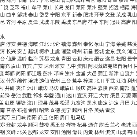
广饶
芝罘
福山
牟平
莱山
长岛
龙口
莱阳
莱州
蓬莱
招远
栖霞
海
山
曲阜
邹城
泰山
岱岳
宁阳
东平
新泰
肥城
环翠
文登
荣成
乳山
邑
齐河
平原
夏津
武城
乐陵
禹城
东昌府
茌平
东阿
冠县
高唐
阳
水
庐
淳安
建德
海曙
江北
北仑
镇海
鄞州
奉化
象山
宁海
余姚
慈溪
清
长兴
安吉
越城
柯桥
上虞
诸暨
嵊州
新昌
婺城
金东
武义
浦江
台
仙居
温岭
临海
莲都
龙泉
青田
云和
庆元
缙云
遂昌
松阳
景宁
南充
眉山
宜宾
广安
达州
雅安
巴中
资阳
阿坝藏族羌族自治州
流
郫都
简阳
都江堰
彭州
邛崃
崇州
金堂
大邑
蒲江
新津
自流井
汉
什邡
绵竹
涪城
游仙
安州
三台
盐亭
梓潼
北川
平武
江油
利州
为
井研
夹江
沐川
峨边
马边
峨眉山
顺庆
高坪
嘉陵
西充
南部
蓬
前锋
岳池
武胜
邻水
华蓥
通川
达川
宣汉
开江
大竹
渠县
万源
雨
盖
红原
壤塘
汶川
理县
茂县
松潘
九寨沟
黑水
康定
泸定
丹巴
九
南
普格
布拖
金阳
昭觉
喜德
冕宁
越西
甘洛
美姑
雷波
漯河
三门峡
南阳
商丘
信阳
周口
驻马店
郑
登封
龙亭
顺河
鼓楼
禹王台
祥符
杞县
通许
尉氏
兰考
老城
西
钢
文峰
北关
殷都
龙安
安阳
汤阴
滑县
内黄
林州
淇滨
山城
鹤山