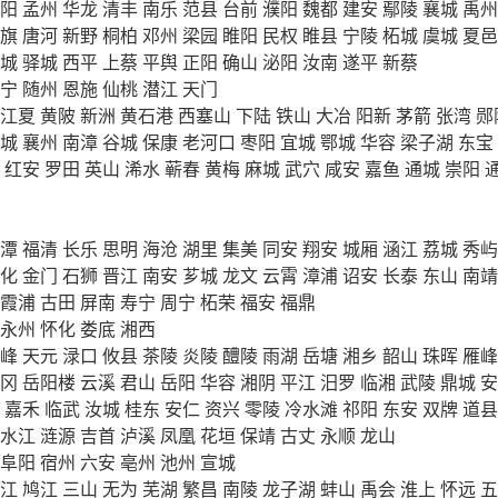
阳
孟州
华龙
清丰
南乐
范县
台前
濮阳
魏都
建安
鄢陵
襄城
禹州
旗
唐河
新野
桐柏
邓州
梁园
睢阳
民权
睢县
宁陵
柘城
虞城
夏邑
城
驿城
西平
上蔡
平舆
正阳
确山
泌阳
汝南
遂平
新蔡
宁
随州
恩施
仙桃
潜江
天门
江夏
黄陂
新洲
黄石港
西塞山
下陆
铁山
大冶
阳新
茅箭
张湾
郧
城
襄州
南漳
谷城
保康
老河口
枣阳
宜城
鄂城
华容
梁子湖
东宝
红安
罗田
英山
浠水
蕲春
黄梅
麻城
武穴
咸安
嘉鱼
通城
崇阳
潭
福清
长乐
思明
海沧
湖里
集美
同安
翔安
城厢
涵江
荔城
秀屿
化
金门
石狮
晋江
南安
芗城
龙文
云霄
漳浦
诏安
长泰
东山
南靖
霞浦
古田
屏南
寿宁
周宁
柘荣
福安
福鼎
永州
怀化
娄底
湘西
峰
天元
渌口
攸县
茶陵
炎陵
醴陵
雨湖
岳塘
湘乡
韶山
珠晖
雁峰
冈
岳阳楼
云溪
君山
岳阳
华容
湘阴
平江
汨罗
临湘
武陵
鼎城
安
嘉禾
临武
汝城
桂东
安仁
资兴
零陵
冷水滩
祁阳
东安
双牌
道县
水江
涟源
吉首
泸溪
凤凰
花垣
保靖
古丈
永顺
龙山
阜阳
宿州
六安
亳州
池州
宣城
江
鸠江
三山
无为
芜湖
繁昌
南陵
龙子湖
蚌山
禹会
淮上
怀远
五