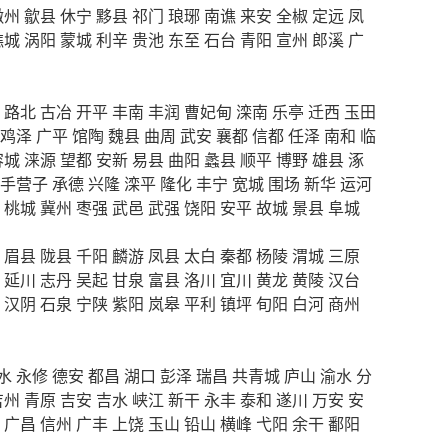
徽州
歙县
休宁
黟县
祁门
琅琊
南谯
来安
全椒
定远
凤
谯城
涡阳
蒙城
利辛
贵池
东至
石台
青阳
宣州
郎溪
广
路北
古冶
开平
丰南
丰润
曹妃甸
滦南
乐亭
迁西
玉田
鸡泽
广平
馆陶
魏县
曲周
武安
襄都
信都
任泽
南和
临
容城
涞源
望都
安新
易县
曲阳
蠡县
顺平
博野
雄县
涿
手营子
承德
兴隆
滦平
隆化
丰宁
宽城
围场
新华
运河
桃城
冀州
枣强
武邑
武强
饶阳
安平
故城
景县
阜城
眉县
陇县
千阳
麟游
凤县
太白
秦都
杨陵
渭城
三原
延川
志丹
吴起
甘泉
富县
洛川
宜川
黄龙
黄陵
汉台
汉阴
石泉
宁陕
紫阳
岚皋
平利
镇坪
旬阳
白河
商州
水
永修
德安
都昌
湖口
彭泽
瑞昌
共青城
庐山
渝水
分
吉州
青原
吉安
吉水
峡江
新干
永丰
泰和
遂川
万安
安
广昌
信州
广丰
上饶
玉山
铅山
横峰
弋阳
余干
鄱阳