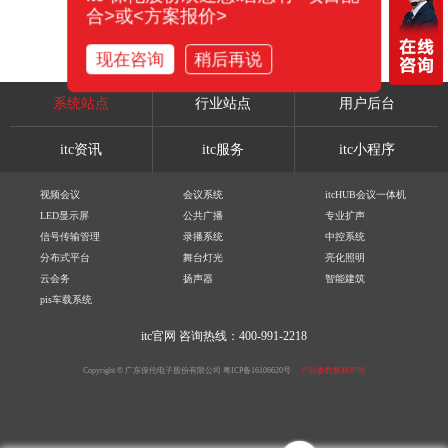
合>或<方案报价>
现在咨询
稍后再说
系统站点
行业站点
用户后台
itc资讯
itc服务
itc小程序
视频会议
会议系统
itcHUB会议一体机
LED显示屏
公共广播
专业扩声
信号传输管理
录播系统
中控系统
分布式平台
舞台灯光
亮化照明
云会务
扬声器
智能建筑
pis车载系统
itc官网
咨询热线：400-991-2218
Copyright © 广东保伦电子股份有限公司
粤ICP备16106620号
产品参数解释声明