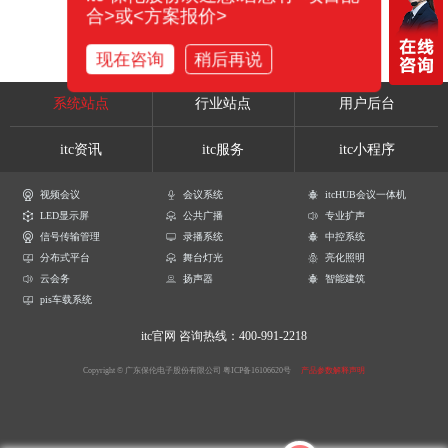
合>或<方案报价>
现在咨询
稍后再说
系统站点
行业站点
用户后台
itc资讯
itc服务
itc小程序
视频会议
会议系统
itcHUB会议一体机
LED显示屏
公共广播
专业扩声
信号传输管理
录播系统
中控系统
分布式平台
舞台灯光
亮化照明
云会务
扬声器
智能建筑
pis车载系统
itc官网
咨询热线：400-991-2218
Copyright © 广东保伦电子股份有限公司
粤ICP备16106620号
产品参数解释声明