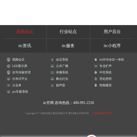
系统站点
行业站点
用户后台
itc资讯
itc服务
itc小程序
视频会议
会议系统
itcHUB会议一体机
LED显示屏
公共广播
专业扩声
信号传输管理
录播系统
中控系统
分布式平台
舞台灯光
亮化照明
云会务
扬声器
智能建筑
pis车载系统
itc官网
咨询热线：400-991-2218
Copyright © 广东保伦电子股份有限公司
粤ICP备16106620号
产品参数解释声明