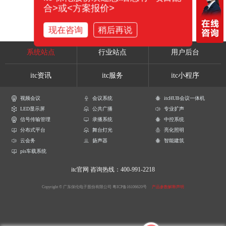
合>或<方案报价>
现在咨询
稍后再说
系统站点
行业站点
用户后台
itc资讯
itc服务
itc小程序
视频会议
会议系统
itcHUB会议一体机
LED显示屏
公共广播
专业扩声
信号传输管理
录播系统
中控系统
分布式平台
舞台灯光
亮化照明
云会务
扬声器
智能建筑
pis车载系统
itc官网
咨询热线：400-991-2218
Copyright © 广东保伦电子股份有限公司
粤ICP备16106620号
产品参数解释声明