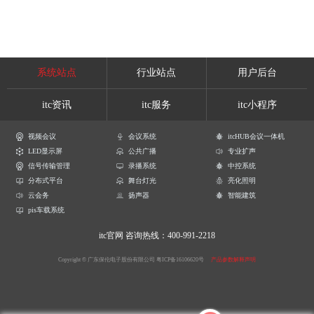
系统站点
行业站点
用户后台
itc资讯
itc服务
itc小程序
视频会议
会议系统
itcHUB会议一体机
LED显示屏
公共广播
专业扩声
信号传输管理
录播系统
中控系统
分布式平台
舞台灯光
亮化照明
云会务
扬声器
智能建筑
pis车载系统
itc官网
咨询热线：400-991-2218
Copyright © 广东保伦电子股份有限公司
粤ICP备16106620号
产品参数解释声明