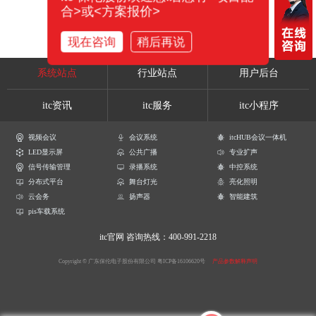
合>或<方案报价>
现在咨询
稍后再说
系统站点
行业站点
用户后台
itc资讯
itc服务
itc小程序
视频会议
会议系统
itcHUB会议一体机
LED显示屏
公共广播
专业扩声
信号传输管理
录播系统
中控系统
分布式平台
舞台灯光
亮化照明
云会务
扬声器
智能建筑
pis车载系统
itc官网
咨询热线：400-991-2218
Copyright © 广东保伦电子股份有限公司
粤ICP备16106620号
产品参数解释声明