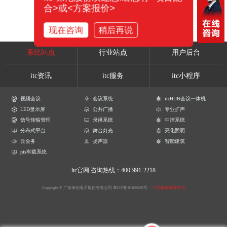
合>或<方案报价>
现在咨询
稍后再说
系统站点
行业站点
用户后台
itc资讯
itc服务
itc小程序
视频会议
会议系统
itcHUB会议一体机
LED显示屏
公共广播
专业扩声
信号传输管理
录播系统
中控系统
分布式平台
舞台灯光
亮化照明
云会务
扬声器
智能建筑
pis车载系统
itc官网
咨询热线：400-991-2218
Copyright © 广东保伦电子股份有限公司
粤ICP备16106620号
产品参数解释声明