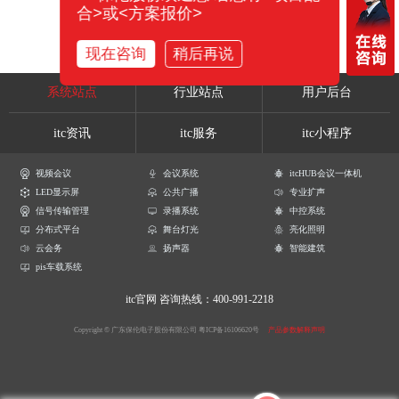
合>或<方案报价>
现在咨询
稍后再说
系统站点
行业站点
用户后台
itc资讯
itc服务
itc小程序
视频会议
会议系统
itcHUB会议一体机
LED显示屏
公共广播
专业扩声
信号传输管理
录播系统
中控系统
分布式平台
舞台灯光
亮化照明
云会务
扬声器
智能建筑
pis车载系统
itc官网
咨询热线：400-991-2218
Copyright © 广东保伦电子股份有限公司
粤ICP备16106620号
产品参数解释声明