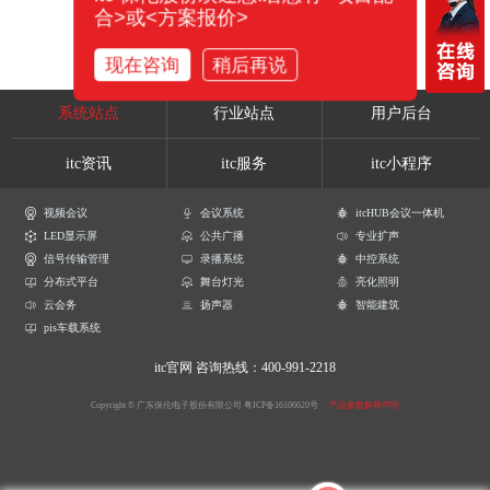
合>或<方案报价>
现在咨询
稍后再说
系统站点
行业站点
用户后台
itc资讯
itc服务
itc小程序
视频会议
会议系统
itcHUB会议一体机
LED显示屏
公共广播
专业扩声
信号传输管理
录播系统
中控系统
分布式平台
舞台灯光
亮化照明
云会务
扬声器
智能建筑
pis车载系统
itc官网
咨询热线：400-991-2218
Copyright © 广东保伦电子股份有限公司
粤ICP备16106620号
产品参数解释声明