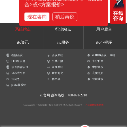
合>或<方案报价>
现在咨询
稍后再说
系统站点
行业站点
用户后台
itc资讯
itc服务
itc小程序
视频会议
会议系统
itcHUB会议一体机
LED显示屏
公共广播
专业扩声
信号传输管理
录播系统
中控系统
分布式平台
舞台灯光
亮化照明
云会务
扬声器
智能建筑
pis车载系统
itc官网
咨询热线：400-991-2218
Copyright © 广东保伦电子股份有限公司
粤ICP备16106620号
产品参数解释声明