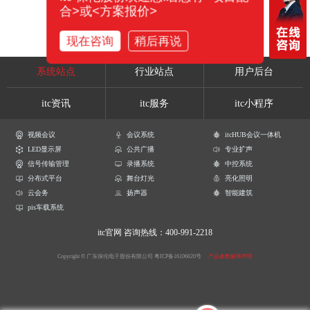
合>或<方案报价>
现在咨询
稍后再说
系统站点
行业站点
用户后台
itc资讯
itc服务
itc小程序
视频会议
会议系统
itcHUB会议一体机
LED显示屏
公共广播
专业扩声
信号传输管理
录播系统
中控系统
分布式平台
舞台灯光
亮化照明
云会务
扬声器
智能建筑
pis车载系统
itc官网
咨询热线：400-991-2218
Copyright © 广东保伦电子股份有限公司
粤ICP备16106620号
产品参数解释声明