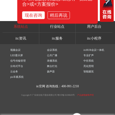
合>或<方案报价>
现在咨询
稍后再说
系统站点
行业站点
用户后台
itc资讯
itc服务
itc小程序
视频会议
会议系统
itcHUB会议一体机
LED显示屏
公共广播
专业扩声
信号传输管理
录播系统
中控系统
分布式平台
舞台灯光
亮化照明
云会务
扬声器
智能建筑
pis车载系统
itc官网
咨询热线：400-991-2218
Copyright © 广东保伦电子股份有限公司
粤ICP备16106620号
产品参数解释声明