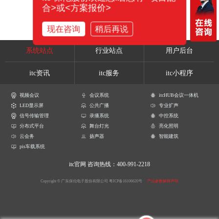
合>或<方案报价>
现在咨询
稍后再说
系统站点
行业站点
用户后台
itc资讯
itc服务
itc小程序
视频会议
会议系统
itcHUB会议一体机
LED显示屏
公共广播
专业扩声
信号传输管理
录播系统
中控系统
分布式平台
舞台灯光
亮化照明
云会务
扬声器
智能建筑
pis车载系统
itc官网
咨询热线：400-991-2218
Copyright © 广东保伦电子股份有限公司
粤ICP备16106620号
产品参数解释声明