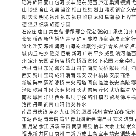
瑶海
庐阳
蜀山
包河
长丰
肥东
肥西
庐江
巢湖
镜湖
弋
山
博望
含山
和县
当涂
相山
杜集
烈山
濉溪
铜官
义安
阳
天长
明光
颍州
颍东
颍泉
临泉
太和
阜南
颍上
界首
德
泾县
绩溪
旌德
宁国
石家庄
唐山
秦皇岛
邯郸
邢台
保定
张家口
承德
沧州
长安
桥西
新华
裕华
井陉
矿区
藁城
鹿泉
栾城
正定
行
遵化
迁安
滦州
海港
山海关
北戴河
抚宁
青龙
昌黎
卢
城
内丘
柏乡
隆尧
巨鹿
新河
广宗
平乡
威县
清河
临西
州
定州
安国
高碑店
桥东
桥西
宣化
下花园
万全
崇礼
沧县
青县
东光
海兴
盐山
肃宁
南皮
吴桥
献县
孟村
泊
西安
铜川
宝鸡
咸阳
渭南
延安
汉中
榆林
安康
商洛
新城
碑林
莲湖
灞桥
未央
雁塔
阎良
临潼
长安
高陵
鄠
泾阳
乾县
礼泉
永寿
彬州
长武
旬邑
淳化
武功
临渭
华
南郑
城固
洋县
西乡
勉县
宁强
略阳
镇巴
留坝
佛坪
榆
洛南
丹凤
商南
山阳
镇安
柞水
南昌
景德镇
萍乡
九江
新余
鹰潭
赣州
吉安
宜春
抚州
东湖
西湖
青云谱
湾里
青山湖
新建
南昌县
安义
进贤
宜
月湖
余江
贵溪
章贡
南康
赣县
信丰
大余
上犹
崇义
福
永新
井冈山
袁州
奉新
万载
上高
宜丰
靖安
铜鼓
丰