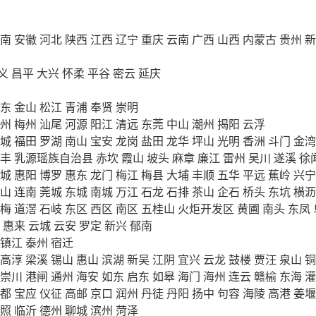
南
安徽
河北
陕西
江西
辽宁
重庆
云南
广西
山西
内蒙古
贵州
新
义
昌平
大兴
怀柔
平谷
密云
延庆
东
金山
松江
青浦
奉贤
崇明
州
梅州
汕尾
河源
阳江
清远
东莞
中山
潮州
揭阳
云浮
城
福田
罗湖
南山
宝安
龙岗
盐田
龙华
坪山
光明
香洲
斗门
金湾
丰
乳源瑶族自治县
赤坎
霞山
坡头
麻章
廉江
雷州
吴川
遂溪
徐
城
惠阳
博罗
惠东
龙门
梅江
梅县
大埔
丰顺
五华
平远
蕉岭
兴宁
山
连南
莞城
东城
南城
万江
石龙
石排
茶山
企石
桥头
东坑
横沥
梅
道滘
石岐
东区
西区
南区
五桂山
火炬开发区
黄圃
南头
东凤
惠来
云城
云安
罗定
新兴
郁南
镇江
泰州
宿迁
高淳
梁溪
锡山
惠山
滨湖
新吴
江阴
宜兴
云龙
鼓楼
贾汪
泉山
铜
崇川
港闸
通州
海安
如东
启东
如皋
海门
海州
连云
赣榆
东海
灌
都
宝应
仪征
高邮
京口
润州
丹徒
丹阳
扬中
句容
海陵
高港
姜堰
照
临沂
德州
聊城
滨州
菏泽