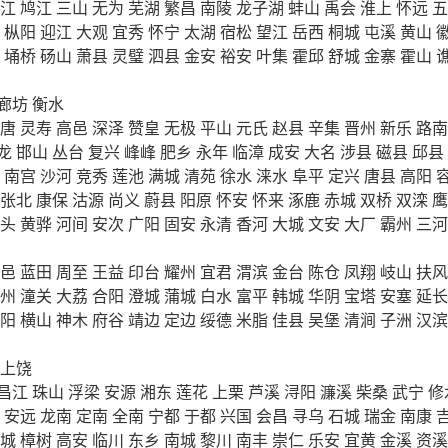
江
鸠江
三山
无为
芜湖
繁昌
南陵
龙子湖
蚌山
禹会
淮上
怀远
五
枞阳
迎江
大观
宜秀
怀宁
太湖
宿松
望江
岳西
桐城
屯溪
黄山
埇桥
砀山
萧县
灵璧
泗县
金安
裕安
叶集
霍邱
舒城
金寨
霍山
廊坊
衡水
唐
灵寿
高邑
深泽
赞皇
无极
平山
元氏
赵县
辛集
晋州
新乐
路南
龙
邯山
丛台
复兴
峰峰
肥乡
永年
临漳
成安
大名
涉县
磁县
邱县
南宫
沙河
竞秀
莲池
满城
清苑
徐水
涞水
阜平
定兴
唐县
高阳
张北
康保
沽源
尚义
蔚县
阳原
怀安
怀来
涿鹿
赤城
双桥
双滦
鹰
头
黄骅
河间
安次
广阳
固安
永清
香河
大城
文安
大厂
霸州
三河
邑
蓝田
周至
王益
印台
耀州
宜君
渭滨
金台
陈仓
凤翔
岐山
扶风
州
潼关
大荔
合阳
澄城
蒲城
白水
富平
韩城
华阴
宝塔
安塞
延长
阳
横山
神木
府谷
靖边
定边
绥德
米脂
佳县
吴堡
清涧
子洲
汉滨
上饶
昌江
珠山
浮梁
安源
湘东
莲花
上栗
芦溪
浔阳
濂溪
柴桑
武宁
修
安远
龙南
定南
全南
宁都
于都
兴国
会昌
寻乌
石城
瑞金
南康
城
樟树
高安
临川
东乡
南城
黎川
南丰
崇仁
乐安
宜黄
金溪
资溪