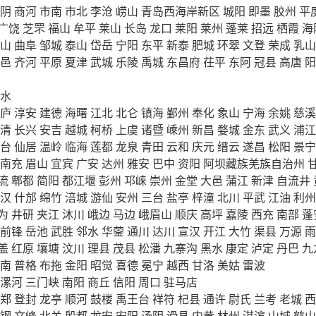
阴
商河
市南
市北
李沧
崂山
青岛西海岸新区
城阳
即墨
胶州
平
广饶
芝罘
福山
牟平
莱山
长岛
龙口
莱阳
莱州
蓬莱
招远
栖霞
海
山
曲阜
邹城
泰山
岱岳
宁阳
东平
新泰
肥城
环翠
文登
荣成
乳山
邑
齐河
平原
夏津
武城
乐陵
禹城
东昌府
茌平
东阿
冠县
高唐
阳
水
庐
淳安
建德
海曙
江北
北仑
镇海
鄞州
奉化
象山
宁海
余姚
慈溪
清
长兴
安吉
越城
柯桥
上虞
诸暨
嵊州
新昌
婺城
金东
武义
浦江
台
仙居
温岭
临海
莲都
龙泉
青田
云和
庆元
缙云
遂昌
松阳
景宁
南充
眉山
宜宾
广安
达州
雅安
巴中
资阳
阿坝藏族羌族自治州
流
郫都
简阳
都江堰
彭州
邛崃
崇州
金堂
大邑
蒲江
新津
自流井
汉
什邡
绵竹
涪城
游仙
安州
三台
盐亭
梓潼
北川
平武
江油
利州
为
井研
夹江
沐川
峨边
马边
峨眉山
顺庆
高坪
嘉陵
西充
南部
蓬
前锋
岳池
武胜
邻水
华蓥
通川
达川
宣汉
开江
大竹
渠县
万源
雨
盖
红原
壤塘
汶川
理县
茂县
松潘
九寨沟
黑水
康定
泸定
丹巴
九
南
普格
布拖
金阳
昭觉
喜德
冕宁
越西
甘洛
美姑
雷波
漯河
三门峡
南阳
商丘
信阳
周口
驻马店
郑
登封
龙亭
顺河
鼓楼
禹王台
祥符
杞县
通许
尉氏
兰考
老城
西
钢
文峰
北关
殷都
龙安
安阳
汤阴
滑县
内黄
林州
淇滨
山城
鹤山