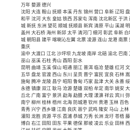
万年
婺源
德兴
沈阳
大连
鞍山
抚顺
本溪
丹东
锦州
营口
阜新
辽阳
盘
和平
沈河
大东
皇姑
铁西
苏家屯
浑南
沈北新区
于洪
城
新抚
东洲
望花
顺城
抚顺县
新宾
清原
平山
溪湖
明
盖州
大石桥
海州
新邱
太平
清河门
细河
彰武
阜新
白
城
朝阳县
建平
喀喇沁左翼
北票
凌源
连山
龙港
南票
重庆
渝中
大渡口
江北
沙坪坝
九龙坡
南岸
北碚
渝北
巴南
巫山
巫溪
石柱
秀山
酉阳
彭水
昆明
曲靖
玉溪
保山
昭通
丽江
普洱
临沧
楚雄
红河
文
五华
盘龙
官渡
西山
东川
呈贡
晋宁
富民
宜良
石林
嵩
施甸
腾冲
龙陵
昌宁
昭阳
鲁甸
巧家
盐津
大关
永善
绥
永德
镇康
双江
耿马
沧源
楚雄
双柏
牟定
南华
姚安
大
丘北
广南
富宁
景洪
勐海
勐腊
大理
漾濞
祥云
宾川
弥
南宁
柳州
桂林
梧州
北海
防城港
钦州
贵港
玉林
百色
青秀
兴宁
西乡塘
江南
良庆
邕宁
武鸣
隆安
马山
上林
灌阳
龙胜
资源
平乐
荔浦
恭城
万秀
长洲
龙圩
苍梧
藤
博白
右江
田阳
田东
平果
德保
那坡
凌云
乐业
田林
西
江州
扶绥
宁明
龙州
大新
天等