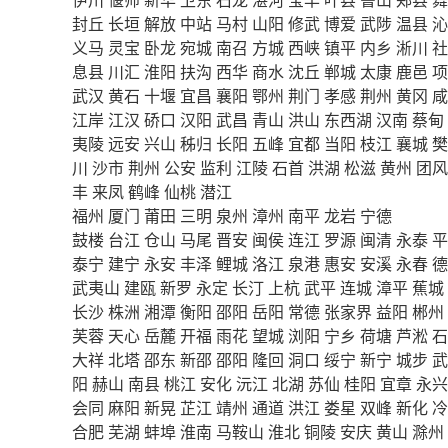
封丘
长垣
解放
中站
马村
山阳
修武
博爱
武陟
温县
沁
义马
灵宝
卧龙
宛城
南召
方城
西峡
镇平
内乡
淅川
社
息县
川汇
淮阳
扶沟
西华
商水
沈丘
郸城
太康
鹿邑
项
武汉
黄石
十堰
宜昌
襄阳
鄂州
荆门
孝感
荆州
黄冈
咸
江岸
江汉
硚口
汉阳
武昌
青山
洪山
东西湖
汉南
蔡甸
夷陵
远安
兴山
秭归
长阳
五峰
宜都
当阳
枝江
襄城
樊
川
沙市
荆州
公安
监利
江陵
石首
洪湖
松滋
黄州
团风
丰
来凤
鹤峰
仙桃
潜江
福州
厦门
莆田
三明
泉州
漳州
南平
龙岩
宁德
鼓楼
台江
仓山
马尾
晋安
闽侯
连江
罗源
闽清
永泰
平
泰宁
建宁
永安
丰泽
鲤城
洛江
泉港
惠安
安溪
永春
德
武夷山
建瓯
新罗
永定
长汀
上杭
武平
连城
漳平
蕉城
长沙
株洲
湘潭
衡阳
邵阳
岳阳
常德
张家界
益阳
郴州
芙蓉
天心
岳麓
开福
雨花
望城
浏阳
宁乡
荷塘
芦淞
石
大祥
北塔
邵东
新邵
邵阳
隆回
洞口
绥宁
新宁
城步
武
阳
赫山
南县
桃江
安化
沅江
北湖
苏仙
桂阳
宜章
永兴
会同
麻阳
新晃
芷江
靖州
通道
洪江
娄星
双峰
新化
冷
合肥
芜湖
蚌埠
淮南
马鞍山
淮北
铜陵
安庆
黄山
滁州