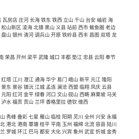
店
瓦房店
庄河
长海
铁东
铁西
立山
千山
台安
岫岩
海
松山新区
凌海
北镇
黑山
义县
站前
西市
鲅鱼圈
老边
盘山
银州
清河
调兵山
开原
铁岭县
西丰
昌图
双塔
龙
南
荣昌
开州
梁平
武隆
城口
丰都
垫江
忠县
云阳
奉节
红塔
江川
澄江
通海
华宁
易门
峨山
新平
元江
隆阳
景东
景谷
镇沅
江城
孟连
澜沧
西盟
临翔
凤庆
云县
元阳
红河
金平
绿春
河口
文山
砚山
西畴
麻栗坡
马关
泸水
福贡
贡山
兰坪
香格里拉
德钦
维西
山
秀峰
叠彩
七星
雁山
临桂
阳朔
灵川
全州
兴安
永福
北
港北
港南
覃塘
桂平
平南
玉州
福绵
北流
容县
陆川
兰
罗城
环江
巴马
都安
大化
兴宾
象州
武宣
忻城
金秀