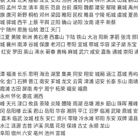
阳
孟州
华龙
清丰
南乐
范县
台前
濮阳
魏都
建安
鄢陵
襄城
禹州
旗
唐河
新野
桐柏
邓州
梁园
睢阳
民权
睢县
宁陵
柘城
虞城
夏邑
城
驿城
西平
上蔡
平舆
正阳
确山
泌阳
汝南
遂平
新蔡
宁
随州
恩施
仙桃
潜江
天门
江夏
黄陂
新洲
黄石港
西塞山
下陆
铁山
大冶
阳新
茅箭
张湾
郧
城
襄州
南漳
谷城
保康
老河口
枣阳
宜城
鄂城
华容
梁子湖
东宝
红安
罗田
英山
浠水
蕲春
黄梅
麻城
武穴
咸安
嘉鱼
通城
崇阳
潭
福清
长乐
思明
海沧
湖里
集美
同安
翔安
城厢
涵江
荔城
秀屿
化
金门
石狮
晋江
南安
芗城
龙文
云霄
漳浦
诏安
长泰
东山
南靖
霞浦
古田
屏南
寿宁
周宁
柘荣
福安
福鼎
永州
怀化
娄底
湘西
峰
天元
渌口
攸县
茶陵
炎陵
醴陵
雨湖
岳塘
湘乡
韶山
珠晖
雁峰
冈
岳阳楼
云溪
君山
岳阳
华容
湘阴
平江
汨罗
临湘
武陵
鼎城
安
嘉禾
临武
汝城
桂东
安仁
资兴
零陵
冷水滩
祁阳
东安
双牌
道县
水江
涟源
吉首
泸溪
凤凰
花垣
保靖
古丈
永顺
龙山
阜阳
宿州
六安
亳州
池州
宣城