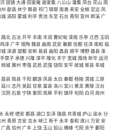
河
固镇
大通
田家庵
谢家集
八公山
潘集
凤台
花山
雨
徽州
歙县
休宁
黟县
祁门
琅琊
南谯
来安
全椒
定远
凤
谯城
涡阳
蒙城
利辛
贵池
东至
石台
青阳
宣州
郎溪
广
路北
古冶
开平
丰南
丰润
曹妃甸
滦南
乐亭
迁西
玉田
鸡泽
广平
馆陶
魏县
曲周
武安
襄都
信都
任泽
南和
临
容城
涞源
望都
安新
易县
曲阳
蠡县
顺平
博野
雄县
涿
手营子
承德
兴隆
滦平
隆化
丰宁
宽城
围场
新华
运河
桃城
冀州
枣强
武邑
武强
饶阳
安平
故城
景县
阜城
眉县
陇县
千阳
麟游
凤县
太白
秦都
杨陵
渭城
三原
延川
志丹
吴起
甘泉
富县
洛川
宜川
黄龙
黄陵
汉台
汉阴
石泉
宁陕
紫阳
岚皋
平利
镇坪
旬阳
白河
商州
水
永修
德安
都昌
湖口
彭泽
瑞昌
共青城
庐山
渝水
分
吉州
青原
吉安
吉水
峡江
新干
永丰
泰和
遂川
万安
安
广昌
信州
广丰
上饶
玉山
铅山
横峰
弋阳
余干
鄱阳