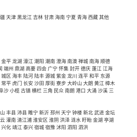
疆
天津
黑龙江
吉林
甘肃
海南
宁夏
青海
西藏
其他
金平
龙湖
濠江
潮阳
潮南
澄海
南澳
禅城
南海
顺德
闻
端州
鼎湖
高要
四会
广宁
怀集
封开
德庆
蓬江
江海
城区
海丰
陆河
陆丰
源城
紫金
龙川
连平
和平
东源
常平
虎门
长安
沙田
厚街
寮步
大岭山
大朗
黄江
樟木
阜沙
小榄
古镇
横栏
三角
民众
南朗
港口
大涌
沙溪
三
山
丰县
沛县
睢宁
新沂
邳州
天宁
钟楼
新北
武进
金坛
云
灌南
清江浦
淮安区
淮阴
洪泽
涟水
盱眙
金湖
亭湖
兴化
靖江
泰兴
宿城
宿豫
沭阳
泗阳
泗洪