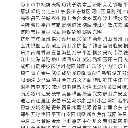
历下
市中
槐荫
天桥
历城
长清
章丘
济阳
莱芜
钢城
平
薛城
峄城
台儿庄
山亭
滕州
东营区
河口区
垦利
利津
高密
昌邑
任城
兖州
微山
鱼台
金乡
嘉祥
汶上
泗水
梁
兰陵
费县
平邑
莒南
蒙阴
临沭
德城
陵城
宁津
庆云
临
定陶
曹县
单县
成武
巨野
郓城
鄄城
东明
杭州
宁波
温州
嘉兴
湖州
绍兴
金华
衢州
舟山
台州
丽
上城
拱墅
西湖
滨江
萧山
余杭
临平
钱塘
富阳
临安
桐
乐清
南湖
秀洲
嘉善
海盐
海宁
平湖
桐乡
吴兴
南浔
德
江山
定海
普陀
岱山
嵊泗
椒江
黄岩
路桥
玉环
三门
天
成都
自贡
攀枝花
泸州
德阳
绵阳
广元
遂宁
内江
乐山
锦江
青羊
金牛
武侯
成华
龙泉驿
青白江
新都
温江
双
阳
纳溪
龙马潭
泸县
合江
叙永
古蔺
旌阳
罗江
中江
广
射洪
市中
东兴
威远
资中
隆昌
沙湾
五通桥
金口河
犍
南溪
叙州
江安
长宁
高县
珙县
筠连
兴文
屏山
广安区
通江
南江
雁江
安岳
乐至
马尔康
金川
小金
阿坝
若尔
巴塘
乡城
稻城
得荣
西昌
木里
盐源
德昌
会理
会东
宁
郑州
开封
洛阳
平顶山
安阳
鹤壁
新乡
焦作
濮阳
许昌
中原
二七
管城
金水
上街
惠济
中牟
巩义
荥阳
新密
新
伊川
偃师
新华
卫东
石龙
湛河
宝丰
叶县
鲁山
郏县
舞