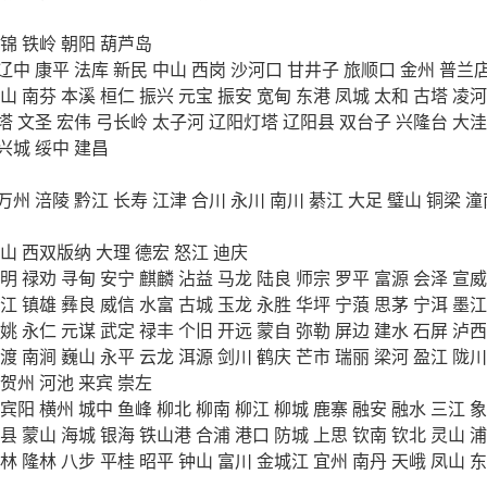
锦
铁岭
朝阳
葫芦岛
辽中
康平
法库
新民
中山
西岗
沙河口
甘井子
旅顺口
金州
普兰
山
南芬
本溪
桓仁
振兴
元宝
振安
宽甸
东港
凤城
太和
古塔
凌河
塔
文圣
宏伟
弓长岭
太子河
辽阳灯塔
辽阳县
双台子
兴隆台
大洼
兴城
绥中
建昌
万州
涪陵
黔江
长寿
江津
合川
永川
南川
綦江
大足
璧山
铜梁
潼
山
西双版纳
大理
德宏
怒江
迪庆
明
禄劝
寻甸
安宁
麒麟
沾益
马龙
陆良
师宗
罗平
富源
会泽
宣威
江
镇雄
彝良
威信
水富
古城
玉龙
永胜
华坪
宁蒗
思茅
宁洱
墨江
姚
永仁
元谋
武定
禄丰
个旧
开远
蒙自
弥勒
屏边
建水
石屏
泸西
渡
南涧
巍山
永平
云龙
洱源
剑川
鹤庆
芒市
瑞丽
梁河
盈江
陇川
贺州
河池
来宾
崇左
宾阳
横州
城中
鱼峰
柳北
柳南
柳江
柳城
鹿寨
融安
融水
三江
象
县
蒙山
海城
银海
铁山港
合浦
港口
防城
上思
钦南
钦北
灵山
浦
林
隆林
八步
平桂
昭平
钟山
富川
金城江
宜州
南丹
天峨
凤山
东