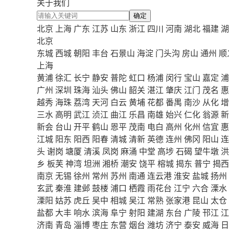
关于我们
确定
北京
上海
广东
江苏
山东
浙江
四川
河南
湖北
福建
湖
北京
东城
西城
朝阳
丰台
石景山
海淀
门头沟
房山
通州
顺
上海
黄浦
徐汇
长宁
静安
普陀
虹口
杨浦
闵行
宝山
嘉定
浦
广州
深圳
珠海
汕头
佛山
韶关
湛江
肇庆
江门
茂名
惠
越秀
海珠
荔湾
天河
白云
黄埔
花都
番禺
南沙
从化
增
三水
高明
武江
浈江
曲江
乐昌
南雄
始兴
仁化
翁源
新
新会
台山
开平
鹤山
恩平
茂南
电白
高州
化州
信宜
惠
江城
阳东
阳西
阳春
清城
清新
英德
连州
佛冈
阳山
连
头
谢岗
塘厦
清溪
凤岗
麻涌
中堂
高埗
石碣
望牛墩
洪
乡
板芙
神湾
坦洲
湘桥
潮安
饶平
榕城
揭东
普宁
揭西
南京
无锡
徐州
常州
苏州
南通
连云港
淮安
盐城
扬州
玄武
秦淮
建邺
鼓楼
浦口
栖霞
雨花台
江宁
六合
溧水
溧阳
姑苏
虎丘
吴中
相城
吴江
常熟
张家港
昆山
太仓
盐都
大丰
响水
滨海
阜宁
射阳
建湖
东台
广陵
邗江
江
济南
青岛
淄博
枣庄
东营
烟台
潍坊
济宁
泰安
威海
日