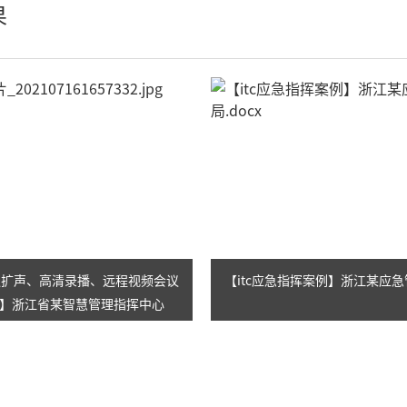
AI智慧无纸化会议系统
其它
果
小间距LED显示屏
会议扩声、高清录播、远程视频会议
【itc应急指挥案例】浙江某应
】浙江省某智慧管理指挥中心