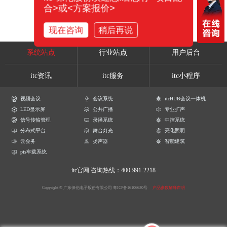
合>或<方案报价>
现在咨询
稍后再说
系统站点
行业站点
用户后台
itc资讯
itc服务
itc小程序
视频会议
会议系统
itcHUB会议一体机
LED显示屏
公共广播
专业扩声
信号传输管理
录播系统
中控系统
分布式平台
舞台灯光
亮化照明
云会务
扬声器
智能建筑
pis车载系统
itc官网
咨询热线：400-991-2218
Copyright © 广东保伦电子股份有限公司
粤ICP备16106620号
产品参数解释声明