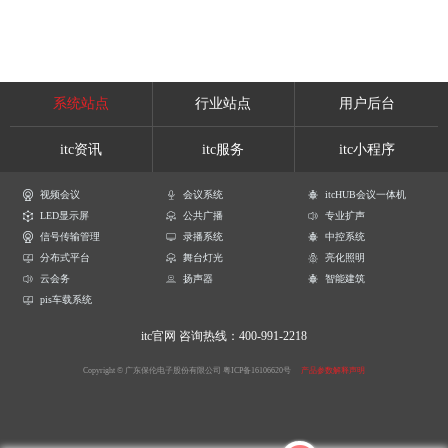
系统站点
行业站点
用户后台
itc资讯
itc服务
itc小程序
视频会议
会议系统
itcHUB会议一体机
LED显示屏
公共广播
专业扩声
信号传输管理
录播系统
中控系统
分布式平台
舞台灯光
亮化照明
云会务
扬声器
智能建筑
pis车载系统
itc官网
咨询热线：400-991-2218
Copyright © 广东保伦电子股份有限公司
粤ICP备16106620号
产品参数解释声明