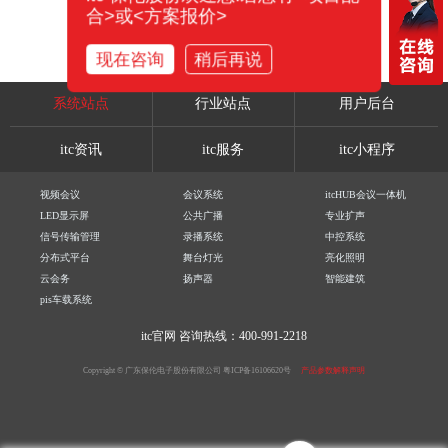
合>或<方案报价>
现在咨询
稍后再说
系统站点
行业站点
用户后台
itc资讯
itc服务
itc小程序
视频会议
会议系统
itcHUB会议一体机
LED显示屏
公共广播
专业扩声
信号传输管理
录播系统
中控系统
分布式平台
舞台灯光
亮化照明
云会务
扬声器
智能建筑
pis车载系统
itc官网
咨询热线：400-991-2218
Copyright © 广东保伦电子股份有限公司
粤ICP备16106620号
产品参数解释声明