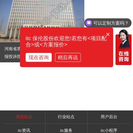
可以定制方案吗？
×
itc 保伦股份欢迎您!若您有<项目配
合>或<方案报价>
河南省质量技术监督局12365执法打假举
报投诉指挥中心成功应用ITC会议系统解
现在咨询
稍后再说
决方案
系统站点
行业站点
用户后台
itc资讯
itc服务
itc小程序