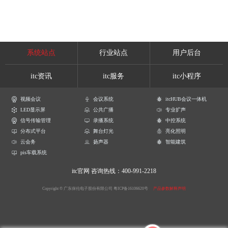
系统站点
行业站点
用户后台
itc资讯
itc服务
itc小程序
视频会议
会议系统
itcHUB会议一体机
LED显示屏
公共广播
专业扩声
信号传输管理
录播系统
中控系统
分布式平台
舞台灯光
亮化照明
云会务
扬声器
智能建筑
pis车载系统
itc官网
咨询热线：400-991-2218
Copyright © 广东保伦电子股份有限公司
粤ICP备16106620号
产品参数解释声明