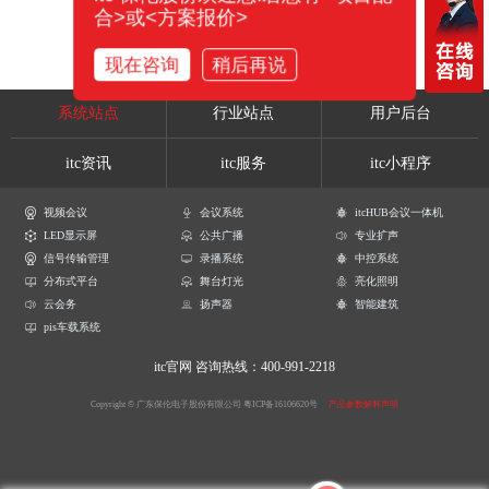
合>或<方案报价>
现在咨询
稍后再说
系统站点
行业站点
用户后台
itc资讯
itc服务
itc小程序
视频会议
会议系统
itcHUB会议一体机
LED显示屏
公共广播
专业扩声
信号传输管理
录播系统
中控系统
分布式平台
舞台灯光
亮化照明
云会务
扬声器
智能建筑
pis车载系统
itc官网
咨询热线：400-991-2218
Copyright © 广东保伦电子股份有限公司
粤ICP备16106620号
产品参数解释声明