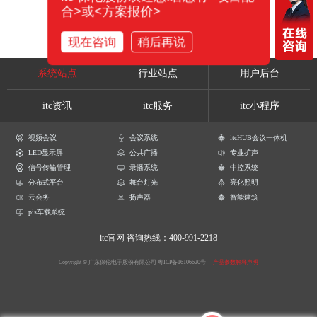
合>或<方案报价>
现在咨询
稍后再说
系统站点
行业站点
用户后台
itc资讯
itc服务
itc小程序
视频会议
会议系统
itcHUB会议一体机
LED显示屏
公共广播
专业扩声
信号传输管理
录播系统
中控系统
分布式平台
舞台灯光
亮化照明
云会务
扬声器
智能建筑
pis车载系统
itc官网
咨询热线：400-991-2218
Copyright © 广东保伦电子股份有限公司
粤ICP备16106620号
产品参数解释声明