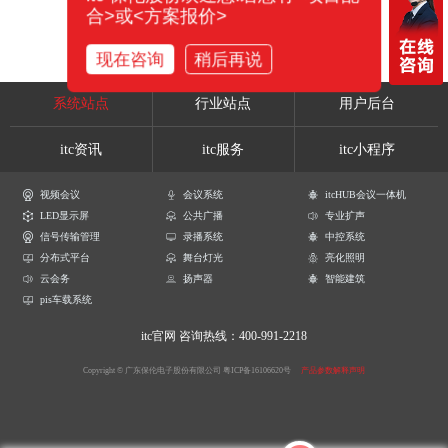
合>或<方案报价>
现在咨询
稍后再说
系统站点
行业站点
用户后台
itc资讯
itc服务
itc小程序
视频会议
会议系统
itcHUB会议一体机
LED显示屏
公共广播
专业扩声
信号传输管理
录播系统
中控系统
分布式平台
舞台灯光
亮化照明
云会务
扬声器
智能建筑
pis车载系统
itc官网
咨询热线：400-991-2218
Copyright © 广东保伦电子股份有限公司
粤ICP备16106620号
产品参数解释声明