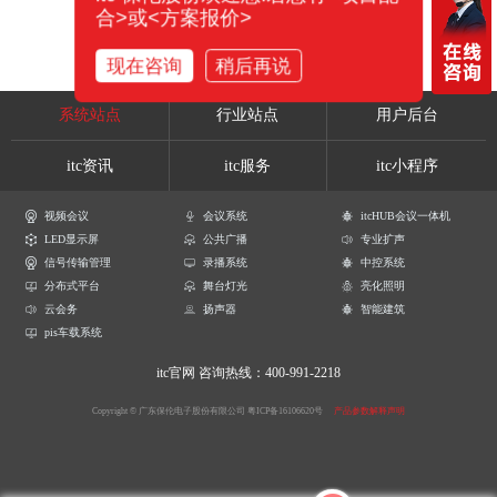
合>或<方案报价>
现在咨询
稍后再说
系统站点
行业站点
用户后台
itc资讯
itc服务
itc小程序
视频会议
会议系统
itcHUB会议一体机
LED显示屏
公共广播
专业扩声
信号传输管理
录播系统
中控系统
分布式平台
舞台灯光
亮化照明
云会务
扬声器
智能建筑
pis车载系统
itc官网
咨询热线：400-991-2218
Copyright © 广东保伦电子股份有限公司
粤ICP备16106620号
产品参数解释声明