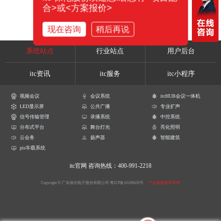
合>或<方案报价>
现在咨询
稍后再说
系统站点
行业站点
用户后台
itc资讯
itc服务
itc小程序
视频会议
会议系统
itcHUB会议一体机
LED显示屏
公共广播
专业扩声
信号传输管理
录播系统
中控系统
分布式平台
舞台灯光
亮化照明
云会务
扬声器
智能建筑
pis车载系统
itc官网
咨询热线：400-991-2218
Copyright © 广东保伦电子股份有限公司
粤ICP备16106620号
产品参数解释声明