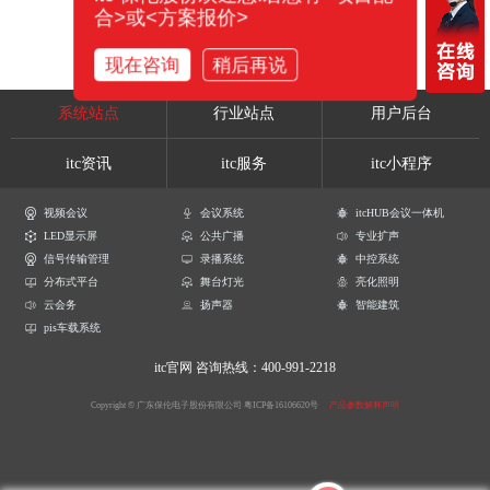
合>或<方案报价>
现在咨询
稍后再说
系统站点
行业站点
用户后台
itc资讯
itc服务
itc小程序
视频会议
会议系统
itcHUB会议一体机
LED显示屏
公共广播
专业扩声
信号传输管理
录播系统
中控系统
分布式平台
舞台灯光
亮化照明
云会务
扬声器
智能建筑
pis车载系统
itc官网
咨询热线：400-991-2218
Copyright © 广东保伦电子股份有限公司
粤ICP备16106620号
产品参数解释声明