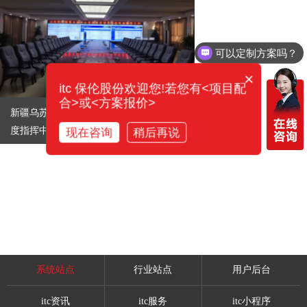
可以定制方案吗？
×
itc 保伦股份欢迎您!若您有<项目配
合>或<方案报价>
新疆乌苏市水资源监控及防汛抗旱应急调
度指挥中心 会议系统解决方案
现在咨询
稍后再说
系统站点
行业站点
用户后台
itc资讯
itc服务
itc小程序