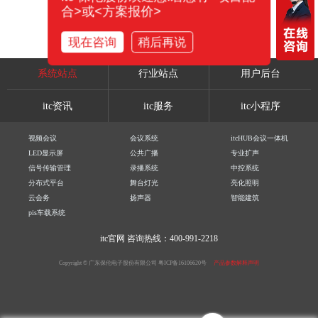
合>或<方案报价>
现在咨询
稍后再说
系统站点
行业站点
用户后台
itc资讯
itc服务
itc小程序
视频会议
会议系统
itcHUB会议一体机
LED显示屏
公共广播
专业扩声
信号传输管理
录播系统
中控系统
分布式平台
舞台灯光
亮化照明
云会务
扬声器
智能建筑
pis车载系统
itc官网
咨询热线：400-991-2218
Copyright © 广东保伦电子股份有限公司
粤ICP备16106620号
产品参数解释声明