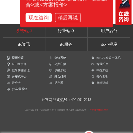
合>或<方案报价>
现在咨询
稍后再说
系统站点
行业站点
用户后台
itc资讯
itc服务
itc小程序
视频会议
会议系统
itcHUB会议一体机
LED显示屏
公共广播
专业扩声
信号传输管理
录播系统
中控系统
分布式平台
舞台灯光
亮化照明
云会务
扬声器
智能建筑
pis车载系统
itc官网
咨询热线：400-991-2218
Copyright © 广东保伦电子股份有限公司
粤ICP备16106620号
产品参数解释声明