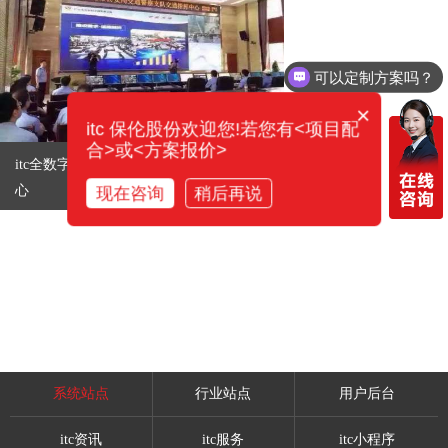
可以定制方案吗？
×
itc 保伦股份欢迎您!若您有<项目配
合>或<方案报价>
itc全数字会议系统广元公安局交通指挥中
心
现在咨询
稍后再说
系统站点
行业站点
用户后台
itc资讯
itc服务
itc小程序