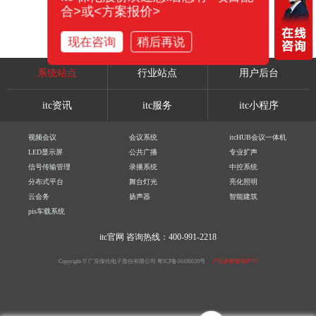
合>或<方案报价>
现在咨询
稍后再说
系统站点
行业站点
用户后台
itc资讯
itc服务
itc小程序
视频会议
会议系统
itcHUB会议一体机
LED显示屏
公共广播
专业扩声
信号传输管理
录播系统
中控系统
分布式平台
舞台灯光
亮化照明
云会务
扬声器
智能建筑
pis车载系统
itc官网
咨询热线：400-991-2218
Copyright © 广东保伦电子股份有限公司
粤ICP备16106620号
产品参数解释声明