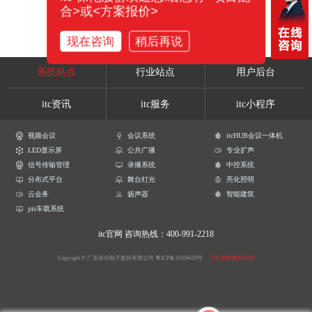
合>或<方案报价>
现在咨询
稍后再说
系统站点
行业站点
用户后台
itc资讯
itc服务
itc小程序
视频会议
会议系统
itcHUB会议一体机
LED显示屏
公共广播
专业扩声
信号传输管理
录播系统
中控系统
分布式平台
舞台灯光
亮化照明
云会务
扬声器
智能建筑
pis车载系统
itc官网
咨询热线：400-991-2218
Copyright © 广东保伦电子股份有限公司
粤ICP备16106620号
产品参数解释声明