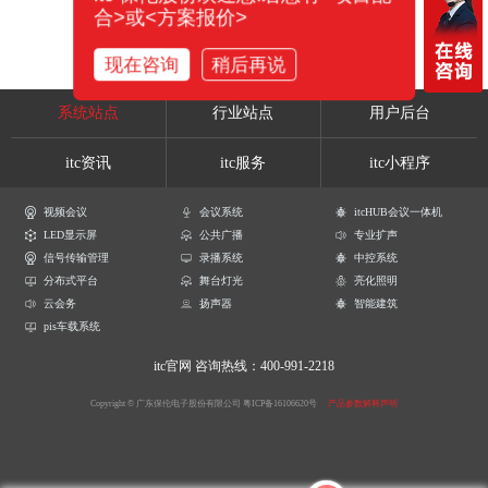
合>或<方案报价>
现在咨询
稍后再说
系统站点
行业站点
用户后台
itc资讯
itc服务
itc小程序
视频会议
会议系统
itcHUB会议一体机
LED显示屏
公共广播
专业扩声
信号传输管理
录播系统
中控系统
分布式平台
舞台灯光
亮化照明
云会务
扬声器
智能建筑
pis车载系统
itc官网
咨询热线：400-991-2218
Copyright © 广东保伦电子股份有限公司
粤ICP备16106620号
产品参数解释声明