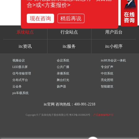
合>或<方案报价>
现在咨询
稍后再说
系统站点
行业站点
用户后台
itc资讯
itc服务
itc小程序
视频会议
会议系统
itcHUB会议一体机
LED显示屏
公共广播
专业扩声
信号传输管理
录播系统
中控系统
分布式平台
舞台灯光
亮化照明
云会务
扬声器
智能建筑
pis车载系统
itc官网
咨询热线：400-991-2218
Copyright © 广东保伦电子股份有限公司
粤ICP备16106620号
产品参数解释声明