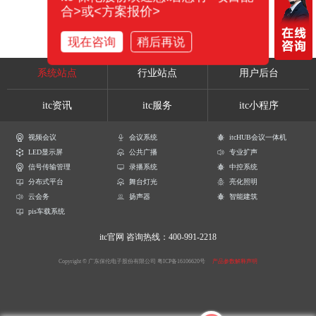
合>或<方案报价>
现在咨询
稍后再说
系统站点
行业站点
用户后台
itc资讯
itc服务
itc小程序
视频会议
会议系统
itcHUB会议一体机
LED显示屏
公共广播
专业扩声
信号传输管理
录播系统
中控系统
分布式平台
舞台灯光
亮化照明
云会务
扬声器
智能建筑
pis车载系统
itc官网
咨询热线：400-991-2218
Copyright © 广东保伦电子股份有限公司
粤ICP备16106620号
产品参数解释声明