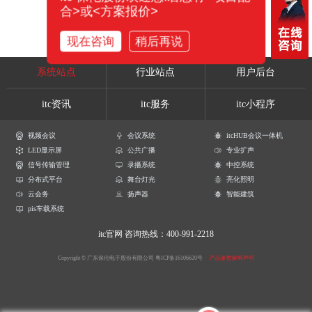
合>或<方案报价>
现在咨询
稍后再说
系统站点
行业站点
用户后台
itc资讯
itc服务
itc小程序
视频会议
会议系统
itcHUB会议一体机
LED显示屏
公共广播
专业扩声
信号传输管理
录播系统
中控系统
分布式平台
舞台灯光
亮化照明
云会务
扬声器
智能建筑
pis车载系统
itc官网
咨询热线：400-991-2218
Copyright © 广东保伦电子股份有限公司
粤ICP备16106620号
产品参数解释声明