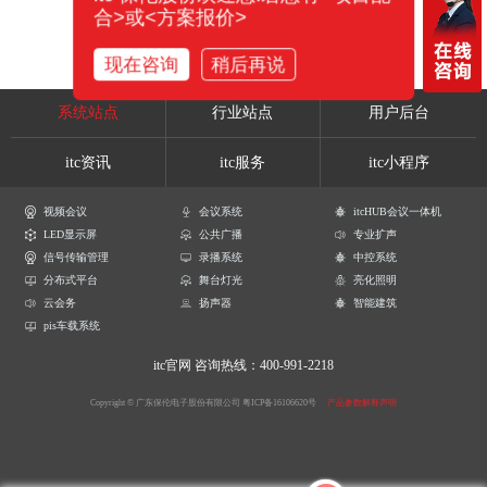
合>或<方案报价>
现在咨询
稍后再说
系统站点
行业站点
用户后台
itc资讯
itc服务
itc小程序
视频会议
会议系统
itcHUB会议一体机
LED显示屏
公共广播
专业扩声
信号传输管理
录播系统
中控系统
分布式平台
舞台灯光
亮化照明
云会务
扬声器
智能建筑
pis车载系统
itc官网
咨询热线：400-991-2218
Copyright © 广东保伦电子股份有限公司
粤ICP备16106620号
产品参数解释声明