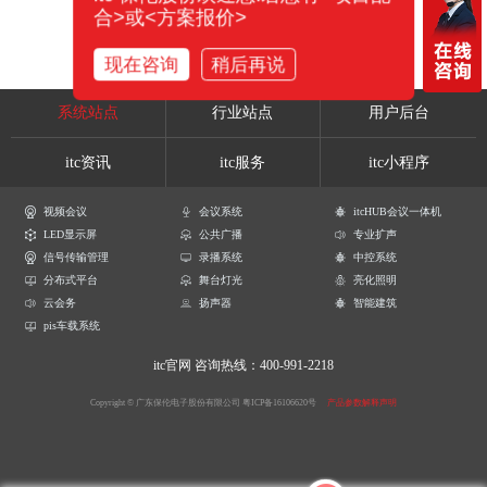
合>或<方案报价>
现在咨询
稍后再说
系统站点
行业站点
用户后台
itc资讯
itc服务
itc小程序
视频会议
会议系统
itcHUB会议一体机
LED显示屏
公共广播
专业扩声
信号传输管理
录播系统
中控系统
分布式平台
舞台灯光
亮化照明
云会务
扬声器
智能建筑
pis车载系统
itc官网
咨询热线：400-991-2218
Copyright © 广东保伦电子股份有限公司
粤ICP备16106620号
产品参数解释声明