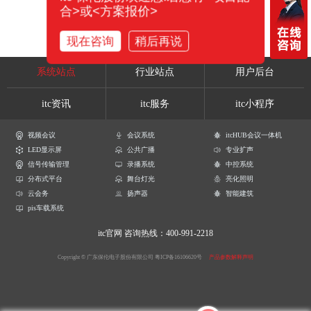
合>或<方案报价>
现在咨询
稍后再说
系统站点
行业站点
用户后台
itc资讯
itc服务
itc小程序
视频会议
会议系统
itcHUB会议一体机
LED显示屏
公共广播
专业扩声
信号传输管理
录播系统
中控系统
分布式平台
舞台灯光
亮化照明
云会务
扬声器
智能建筑
pis车载系统
itc官网
咨询热线：400-991-2218
Copyright © 广东保伦电子股份有限公司
粤ICP备16106620号
产品参数解释声明